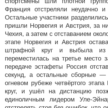
спортсмены шли плотной групп
Франция отстреляли неудачно и
Остальные участники разделились
пришли Норвегия и Австрия, за н
Чехия, а затем с отставанием око
этапе Норвегия и Австрия остав
штрафной круг и выбыла из
переместилась на третье место з
передаче эстафеты Россия отста
секунд, а остальные сборные —
огневом рубеже четвёртого этап
круг, и ушёл на дистанцию поз
единоличным лидером Уле-Эйн
отстрелять стоя без ошибок, что 