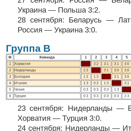
27 сентября: Россия — Белар
Украина — Польша 3:2.
28 сентября: Беларусь — Лат
Россия — Украина 3:0.
Группа В
М
Команда
1
2
3
4
5
1
Хорватия
3:2
3:1
3:1
3:0
2
Нидерланды
2:3
3:1
3:0
3:0
3
Болгария
1:3
1:3
3:1
3:0
4
Италия
1:3
0:3
1:3
3:1
5
Чехия
0:3
0:3
0:3
1:3
6
Турция
0:3
0:3
0:3
0:3
2:3
23 сентября: Нидерланды — Б
Хорватия — Турция 3:0.
24 сентября: Нидерланды — Ита