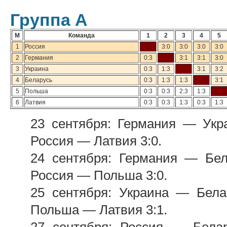
Группа А
М
Команда
1
2
3
4
5
1
Россия
3:0
3:0
3:0
3:0
2
Германия
0:3
3:1
3:1
3:0
3
Украина
0:3
1:3
3:1
3:2
4
Беларусь
0:3
1:3
1:3
3:1
5
Польша
0:3
0:3
2:3
1:3
6
Латвия
0:3
0:3
1:3
0:3
1:3
23 сентября: Германия — Укр
Россия — Латвия 3:0.
24 сентября: Германия — Бел
Россия — Польша 3:0.
25 сентября: Украина — Бела
Польша — Латвия 3:1.