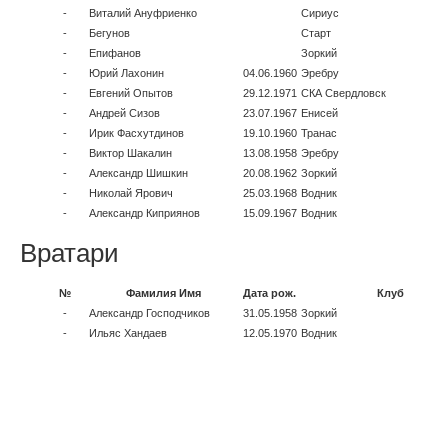
-
Виталий Ануфриенко
Сириус
-
Бегунов
Старт
-
Епифанов
Зоркий
-
Юрий Лахонин
04.06.1960
Эребру
-
Евгений Опытов
29.12.1971
СКА Свердловск
-
Андрей Сизов
23.07.1967
Енисей
-
Ирик Фасхутдинов
19.10.1960
Транас
-
Виктор Шакалин
13.08.1958
Эребру
-
Александр Шишкин
20.08.1962
Зоркий
-
Николай Ярович
25.03.1968
Водник
-
Александр Киприянов
15.09.1967
Водник
Вратари
№
Фамилия Имя
Дата рож.
Клуб
-
Александр Господчиков
31.05.1958
Зоркий
-
Ильяс Хандаев
12.05.1970
Водник