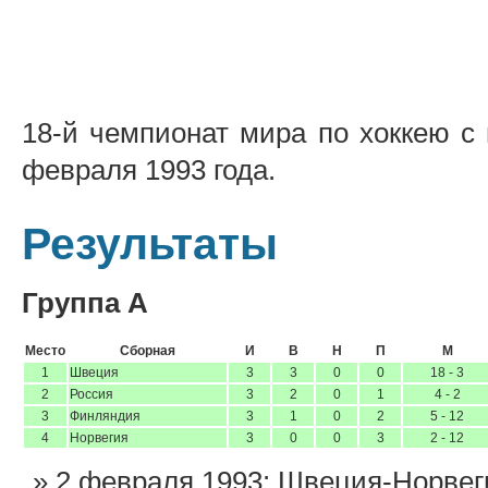
18-й чемпионат мира по хоккею с
февраля 1993 года.
Результаты
Группа A
Место
Сборная
И
В
Н
П
М
1
Швеция
3
3
0
0
18 - 3
2
Россия
3
2
0
1
4 - 2
3
Финляндия
3
1
0
2
5 - 12
4
Норвегия
3
0
0
3
2 - 12
2 февраля 1993: Швеция-Норвег