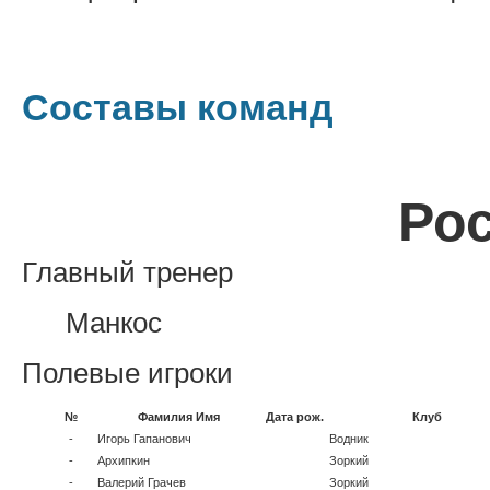
Составы команд
Ро
Главный тренер
Манкос
Полевые игроки
№
Фамилия Имя
Дата рож.
Клуб
-
Игорь Гапанович
Водник
-
Архипкин
Зоркий
-
Валерий Грачев
Зоркий