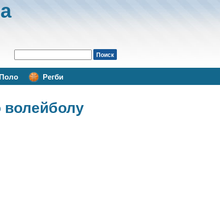
а
Поло
Регби
о волейболу