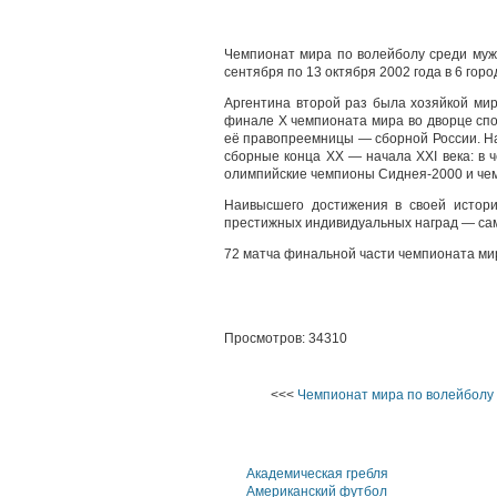
Чемпионат мира по волейболу среди мужс
сентября по 13 октября 2002 года в 6 гор
Аргентина второй раз была хозяйкой мир
финале X чемпионата мира во дворце спо
её правопреемницы — сборной России. На
сборные конца XX — начала XXI века: в
олимпийские чемпионы Сиднея-2000 и че
Наивысшего достижения в своей истор
престижных индивидуальных наград — сам
72 матча финальной части чемпионата ми
Просмотров: 34310
<<<
Чемпионат мира по волейболу
Академическая гребля
Американский футбол