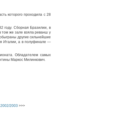
сть которого проходила с 28
2 году. Сборная Бразилии, в
 том же зале взяла реванш у
 обыграны другие сильнейшие
ая Италии, а в полуфинале —
ионата. Обладателем самых
ентины Маркос Милинкович.
 2002/2003
>>>