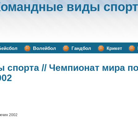
Командные виды спорт
Бейсбол
Волейбол
Гандбол
Крикет
ы спорта
// Чемпионат мира п
002
ужчин 2002