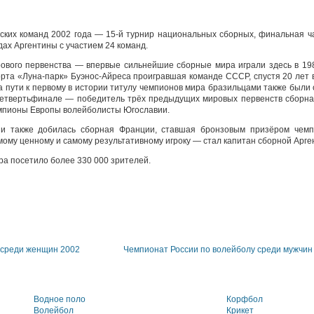
ких команд 2002 года — 15-й турнир национальных сборных, финальная ча
одах Аргентины с участием 24 команд.
ового первенства — впервые сильнейшие сборные мира играли здесь в 198
рта «Луна-парк» Буэнос-Айреса проигравшая команде СССР, спустя 20 лет в
 пути к первому в истории титулу чемпионов мира бразильцами также были
 четвертьфинале — победитель трёх предыдущих мировых первенств сборн
мпионы Европы волейболисты Югославии.
ии также добилась сборная Франции, ставшая бронзовым призёром чемп
ому ценному и самому результативному игроку — стал капитан сборной Арг
ра посетило более 330 000 зрителей.
 среди женщин 2002
Чемпионат России по волейболу среди мужчин
Водное поло
Корфбол
Волейбол
Крикет