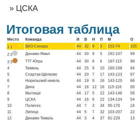
ЦСКА
Итоговая таблица
Место
Команда
И
В
Н
П
М
О
ВИЗ-Синара
44
32
9
3
153-74
105
1 1
Динамо-Ямал
44
30
9
5
192-107
99
2 2
ТТГ-Югра
44
30
8
6
187-115
98
3 3
4
Тюмень
44
25
9
10
160-108
84
5
Спартак-Щёлково
44
20
7
17
143-123
67
6
Норильский никель
44
19
9
16
143-120
66
7
Дина
44
16
12
16
115-116
60
8
Мытищи
44
17
5
22
143-146
56
9
ЦСКА
44
16
6
22
134-134
54
10
Политех
44
7
3
34
95-170
24
11
Липецк
44
5
7
32
103-207
22
12
Динамо-Тималь
44
3
4
37
81-229
13