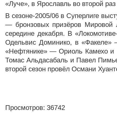
«Луче», в Ярославль во второй ра
В сезоне-2005/06 в Суперлиге выс
— бронзовых призёров Мировой л
середине декабря. В «Локомотиве
Одельвис Доминико, в «Факеле» 
«Нефтянике» — Ориоль Камехо и 
Томас Альдасабаль и Павел Пимье
второй сезон провёл Османи Хуант
Просмотров: 36742