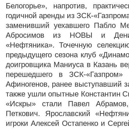
Белогорье», напротив, практиче
годичной аренды из ЗСК-«Газпрома
заменивший уехавшего Пабло Ме
Абросимов из НОВЫ и Денис
«Нефтяника». Точечную селекци
предыдущего сезона клуб «Динамо-
доигровщика Маниуса в Казань вер
перешедшего в ЗСК-«Газпром» 
Афиногенов, ранее выступавший з
также ушли опытные Константин С
«Искры» стали Павел Абрамов
Петкович. Ярославский «Нефтян
игроки Алексей Остапенко и Серге