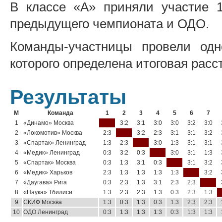
В классе «А» приняли участие 
предыдущего чемпионата и ОДО.
Команды-участницы провели одно
которого определена итоговая расс
Результаты
М
Команда
1
2
3
4
5
6
7
1
«Динамо» Москва
3:2
3:1
3:0
3:0
3:2
3:0
2
«Локомотив» Москва
2:3
3:2
2:3
3:1
3:1
3:2
3
«Спартак» Ленинград
1:3
2:3
3:0
1:3
3:1
3:1
4
«Медик» Ленинград
0:3
3:2
0:3
3:0
3:1
1:3
5
«Спартак» Москва
0:3
1:3
3:1
0:3
3:1
3:2
6
«Медик» Харьков
2:3
1:3
1:3
1:3
1:3
3:2
7
«Даугава» Рига
0:3
2:3
1:3
3:1
2:3
2:3
8
«Наука» Тбилиси
1:3
2:3
2:3
1:3
0:3
2:3
1:3
9
СКИФ Москва
1:3
0:3
1:3
0:3
1:3
2:3
2:3
10
ОДО Ленинград
0:3
1:3
1:3
1:3
0:3
1:3
1:3