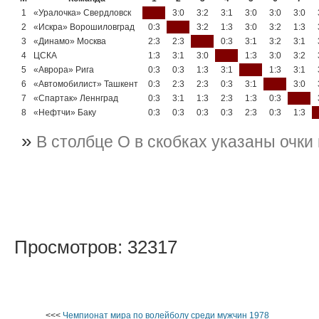
1
«Уралочка» Свердловск
3:0
3:2
3:1
3:0
3:0
3:0
2
«Искра» Ворошиловград
0:3
3:2
1:3
3:0
3:2
1:3
3
«Динамо» Москва
2:3
2:3
0:3
3:1
3:2
3:1
4
ЦСКА
1:3
3:1
3:0
1:3
3:0
3:2
5
«Аврора» Рига
0:3
0:3
1:3
3:1
1:3
3:1
6
«Автомобилист» Ташкент
0:3
2:3
2:3
0:3
3:1
3:0
7
«Спартак» Леннград
0:3
3:1
1:3
2:3
1:3
0:3
8
«Нефтчи» Баку
0:3
0:3
0:3
0:3
2:3
0:3
1:3
В столбце О в скобках указаны очки
Просмотров: 32317
<<<
Чемпионат мира по волейболу среди мужчин 1978