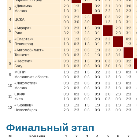
Ворошиловград
2:3
1:3
0:3
3:1
3:0
3:0
«Динамо»
2:3
1:3
3:2
3:1
3:0
3:0
3
Москва
1:3
3:1
0:3
3:2
3:1
2:3
0:3
2:3
2:3
0:3
3:2
3:1
4
ЦСКА
0:3
3:0
3:0
1:3
1:3
3:1
«Аврора»
3:0
2:3
1:3
3:0
2:3
3:2
5
Рига
3:2
1:3
2:3
3:1
2:3
3:1
«Спартак»
1:3
1:3
0:3
2:3
3:2
0:3
6
Ленинград
1:3
0:3
1:3
3:1
3:2
1:3
«Автомобилист»
1:3
1:3
0:3
1:3
2:3
3:0
7
Ташкент
0:3
0:3
3:2
1:3
1:3
3:1
«Нефтчи»
0:3
2:3
1:3
0:3
0:3
0:3
3:2
8
Баку
1:3
0:3
0:3
0:3
3:0
1:3
1:3
МОПИ
1:3
2:3
1:3
3:2
1:3
1:3
0:3
9
Московская область
0:3
0:3
0:3
0:3
1:3
1:3
1:3
«Локомотив»
0:3
2:3
0:3
0:3
3:2
1:3
0:3
10
Москва
2:3
0:3
0:3
0:3
2:3
1:3
0:3
СКИФ
0:3
0:3
0:3
0:3
3:0
2:3
2:3
11
Киев
1:3
0:3
0:3
0:3
0:3
0:3
2:3
«Кировец»
1:3
1:3
1:3
1:3
1:3
1:3
1:3
12
Новосибирск
2:3
2:3
0:3
0:3
1:3
0:3
2:3
Финальный этап
М
Команда
1
2
3
4
5
6
7