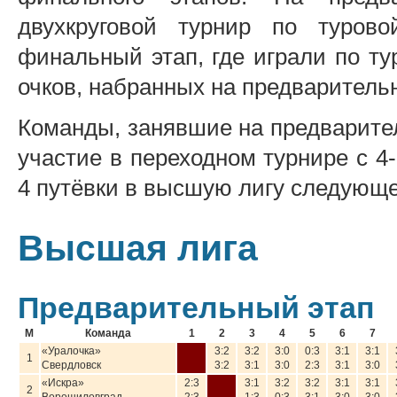
двухкруговой турнир по туро
финальный этап, где играли по ту
очков, набранных на предваритель
Команды, занявшие на предварите
участие в переходном турнире с 4
4 путёвки в высшую лигу следующе
Высшая лига
Предварительный этап
М
Команда
1
2
3
4
5
6
7
«Уралочка»
3:2
3:2
3:0
0:3
3:1
3:1
1
Свердловск
3:2
3:1
3:0
2:3
3:1
3:0
«Искра»
2:3
3:1
3:2
3:2
3:1
3:1
2