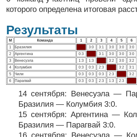
которого определена итоговая расс
Результаты
М
Команда
1
2
3
4
5
6
1
Бразилия
3:0
3:1
3:0
3:0
3:0
2
Аргентина
0:3
3:1
3:0
3:0
3:0
3
Венесуэла
1:3
1:3
3:2
3:0
3:2
4
Колумбия
0:3
0:3
2:3
3:2
3:1
5
Чили
0:3
0:3
0:3
2:3
3:2
6
Парагвай
0:3
0:3
2:3
1:3
2:3
14 сентября: Венесуэла — Пар
Бразилия — Колумбия 3:0.
15 сентября: Аргентина — Кол
Бразилия — Парагвай 3:0.
16 сентября: Венесуэла — Ко