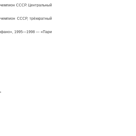
й чемпион СССР. Центральный
чемпион СССР, трёхкратный
рифано», 1995—1998 — «Пари
>