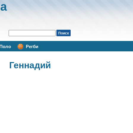
а
Поло
Регби
 Геннадий