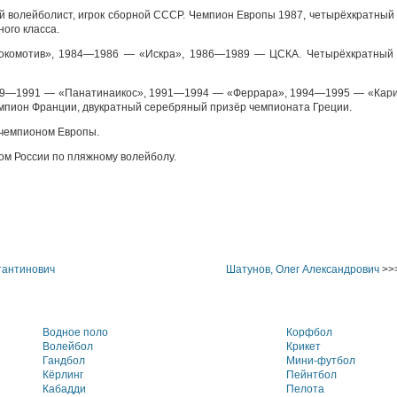
й волейболист, игрок сборной СССР. Чемпион Европы 1987, четырёхкратны
ого класса.
окомотив», 1984—1986 — «Искра», 1986—1989 — ЦСКА. Четырёхкратный 
1989—1991 — «Панатинаикос», 1991—1994 — «Феррара», 1994—1995 — «Ка
мпион Франции, двукратный серебряный призёр чемпионата Греции.
 чемпионом Европы.
ом России по пляжному волейболу.
тантинович
Шатунов, Олег Александрович
>>
Водное поло
Корфбол
Волейбол
Крикет
Гандбол
Мини-футбол
Кёрлинг
Пейнтбол
Кабадди
Пелота