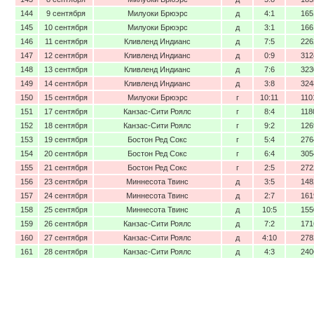
144
9 сентября
Милуоки Брюэрс
д
4:1
165
145
10 сентября
Милуоки Брюэрс
д
3:1
166
146
11 сентября
Кливленд Индианс
д
7:5
226
147
12 сентября
Кливленд Индианс
д
0:9
312
148
13 сентября
Кливленд Индианс
д
7:6
323
149
14 сентября
Кливленд Индианс
д
3:8
324
150
15 сентября
Милуоки Брюэрс
г
10:11
110
151
17 сентября
Канзас-Сити Роялс
г
8:4
118
152
18 сентября
Канзас-Сити Роялс
г
9:2
126
153
19 сентября
Бостон Ред Сокс
г
5:4
276
154
20 сентября
Бостон Ред Сокс
г
6:4
305
155
21 сентября
Бостон Ред Сокс
г
2:5
272
156
23 сентября
Миннесота Твинс
д
3:5
148
157
24 сентября
Миннесота Твинс
д
2:7
161
158
25 сентября
Миннесота Твинс
д
10:5
155
159
26 сентября
Канзас-Сити Роялс
д
7:2
171
160
27 сентября
Канзас-Сити Роялс
д
4:10
278
161
28 сентября
Канзас-Сити Роялс
д
4:3
240