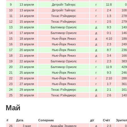
9
13 апреля
Детройт Тайгерс
г
11:8
0
10
13 апреля
Детройт Тайгерс
г
2:4
108
11
14 апреля
Техас Рэйнджерс
г
1:3
278
12
15 апреля
Техас Рэйнджерс
г
2:5
279
13
16 апреля
Балтимор Ориолс
д
9:3
140
14
17 апреля
Балтимор Ориолс
д
0:1
146
15
18 апреля
Нью-Йорк Янкиз
д
4:10
186
16
19 апреля
Нью-Йорк Янкиз
д
2:3
249
17
20 апреля
Нью-Йорк Янкиз
д
8:7
236
18
21 апреля
Нью-Йорк Янкиз
д
3:4
166
19
22 апреля
Балтимор Ориолс
г
2:3
383
20
23 апреля
Балтимор Ориолс
г
11:9
429
21
25 апреля
Нью-Йорк Янкиз
г
9:3
246
22
26 апреля
Нью-Йорк Янкиз
г
2:10
288
23
27 апреля
Нью-Йорк Янкиз
г
1:7
361
24
29 апреля
Техас Рэйнджерс
д
2:1
161
25
30 апреля
Техас Рэйнджерс
д
2:6
140
Май
#
Дата
Соперник
д/г
Счёт
Зрител
26
3 мая
Анахайм Энджелс
д
2:3
0