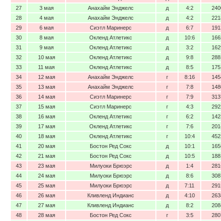
27
3 мая
Анахайм Энджелс
д
4:2
240
28
4 мая
Анахайм Энджелс
д
4:2
221
29
6 мая
Сиэтл Маринерс
д
6:7
191
30
8 мая
Окленд Атлетикс
д
10:6
166
31
9 мая
Окленд Атлетикс
д
3:2
162
32
10 мая
Окленд Атлетикс
д
9:8
288
33
11 мая
Окленд Атлетикс
д
8:5
175
34
12 мая
Анахайм Энджелс
г
8:16
145
35
13 мая
Анахайм Энджелс
г
7:8
148
36
14 мая
Сиэтл Маринерс
г
7:9
313
37
15 мая
Сиэтл Маринерс
г
4:3
292
38
16 мая
Окленд Атлетикс
г
6:2
142
39
17 мая
Окленд Атлетикс
г
7:6
201
40
18 мая
Окленд Атлетикс
г
10:4
452
41
20 мая
Бостон Ред Сокс
д
10:1
165
42
21 мая
Бостон Ред Сокс
д
10:5
188
43
23 мая
Милуоки Брюэрс
д
1:4
281
44
24 мая
Милуоки Брюэрс
д
8:6
308
45
25 мая
Милуоки Брюэрс
д
7:11
291
46
26 мая
Кливленд Индианс
д
4:10
263
47
27 мая
Кливленд Индианс
д
8:2
208
48
28 мая
Бостон Ред Сокс
г
3:5
280