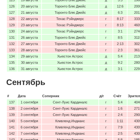
126
20 августа
Торонто Блю Джейс
д
12:6
200
127
21 августа
Торонто Блю Джейс
д
6:3
201
128
22 августа
Техас Рэйнджерс
г
8:17
333
129
23 августа
Техас Рэйнджерс
г
8:13
460
130
24 августа
Техас Рэйнджерс
г
3:1
274
131
26 августа
Торонто Блю Джейс
г
8:5
311
132
27 августа
Торонто Блю Джейс
г
2:13
302
133
28 августа
Торонто Блю Джейс
г
2:3
361
134
29 августа
Хьюстон Астрос
д
5:4
213
135
30 августа
Хьюстон Астрос
д
9:2
280
136
31 августа
Хьюстон Астрос
д
3:1
229
Сентябрь
#
Дата
Соперник
д/г
Счёт
Зрител
137
1 сентября
Сент-Луис Кардиналс
г
5:4
404
138
2 сентября
Сент-Луис Кардиналс
г
1:6
271
139
3 сентября
Сент-Луис Кардиналс
г
2:4
290
140
5 сентября
Кливленд Индианс
г
1:11
430
141
6 сентября
Кливленд Индианс
г
7:9
430
142
7 сентября
Кливленд Индианс
г
2:5
430
143
8 сентября
Милуоки Брюэрс
д
5:8
185