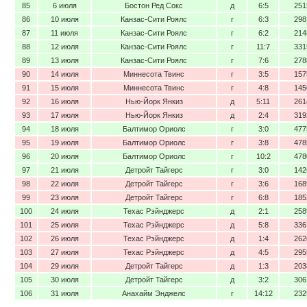
85
6 июля
Бостон Ред Сокс
д
6:5
251
86
10 июля
Канзас-Сити Роялс
г
6:3
298
87
11 июля
Канзас-Сити Роялс
г
6:2
214
88
12 июля
Канзас-Сити Роялс
г
11:7
331
89
13 июля
Канзас-Сити Роялс
г
7:6
278
90
14 июля
Миннесота Твинс
г
3:5
157
91
15 июля
Миннесота Твинс
г
4:8
145
92
16 июля
Нью-Йорк Янкиз
д
5:11
261
93
17 июля
Нью-Йорк Янкиз
д
2:4
319
94
18 июля
Балтимор Ориолс
г
3:0
477
95
19 июля
Балтимор Ориолс
г
3:8
478
96
20 июля
Балтимор Ориолс
г
10:2
478
97
21 июля
Детройт Тайгерс
г
3:0
142
98
22 июля
Детройт Тайгерс
г
3:6
168
99
23 июля
Детройт Тайгерс
г
6:8
185
100
24 июля
Техас Рэйнджерс
д
2:1
258
101
25 июля
Техас Рэйнджерс
д
5:8
336
102
26 июля
Техас Рэйнджерс
д
1:4
262
103
27 июля
Техас Рэйнджерс
д
4:5
295
104
29 июля
Детройт Тайгерс
д
1:3
203
105
30 июля
Детройт Тайгерс
д
3:2
306
106
31 июля
Анахайм Энджелс
г
14:12
232