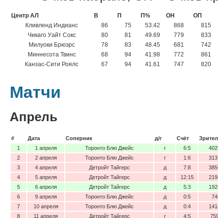
Центр АЛ
В
П
П%
ОН
ОП
Кливленд Индианс
86
75
53.42
868
815
Чикаго Уайт Сокс
80
81
49.69
779
833
Милуоки Брюэрс
78
83
48.45
681
742
Миннесота Твинс
68
94
41.98
772
861
Канзас-Сити Роялс
67
94
41.61
747
820
Матчи
Апрель
#
Дата
Соперник
д/г
Счёт
Зрител
1
1 апреля
Торонто Блю Джейс
г
6:5
402
2
2 апреля
Торонто Блю Джейс
г
1:6
313
3
4 апреля
Детройт Тайгерс
д
7:8
385
4
5 апреля
Детройт Тайгерс
д
12:15
219
5
6 апреля
Детройт Тайгерс
д
5:3
192
6
9 апреля
Торонто Блю Джейс
д
0:5
74
7
10 апреля
Торонто Блю Джейс
д
0:4
141
8
11 апреля
Детройт Тайгерс
г
4:5
75