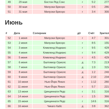
49
29 мая
Бостон Ред Сокс
г
5:2
277
50
30 мая
Милуоки Брюэрс
г
0:5
286
51
31 мая
Милуоки Брюэрс
г
3:4
300
Июнь
#
Дата
Соперник
д/г
Счёт
Зрител
52
1 июня
Милуоки Брюэрс
г
4:7
301
53
2 июня
Милуоки Брюэрс
г
8:5
155
54
3 июня
Кливленд Индианс
г
9:5
429
55
4 июня
Кливленд Индианс
г
9:4
429
56
5 июня
Кливленд Индианс
г
4:5
429
57
6 июня
Балтимор Ориолс
д
7:3
213
58
7 июня
Балтимор Ориолс
д
1:0
315
59
8 июня
Балтимор Ориолс
д
1:2
240
60
9 июня
Балтимор Ориолс
д
2:10
234
61
10 июня
Нью-Йорк Янкиз
г
1:12
280
62
11 июня
Нью-Йорк Янкиз
г
5:7
221
63
13 июня
Цинциннати Редс
г
3:1
316
64
14 июня
Цинциннати Редс
г
1:5
366
65
15 июня
Цинциннати Редс
г
14:6
316
66
16 июня
Чикаго Кабс
д
3:8
362