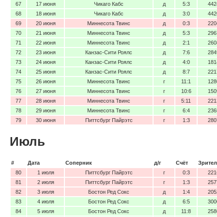
67
17 июня
Чикаго Кабс
д
5:3
442
68
18 июня
Чикаго Кабс
д
3:0
442
69
20 июня
Миннесота Твинс
д
0:3
220
70
21 июня
Миннесота Твинс
д
5:3
296
71
22 июня
Миннесота Твинс
д
2:1
260
72
23 июня
Канзас-Сити Роялс
д
7:6
284
73
24 июня
Канзас-Сити Роялс
д
4:0
181
74
25 июня
Канзас-Сити Роялс
д
8:7
221
75
26 июня
Миннесота Твинс
г
11:1
128
76
27 июня
Миннесота Твинс
г
10:6
150
77
28 июня
Миннесота Твинс
г
5:11
221
78
29 июня
Миннесота Твинс
г
6:4
236
79
30 июня
Питтсбург Пайрэтс
г
1:3
280
Июль
#
Дата
Соперник
д/г
Счёт
Зрител
80
1 июля
Питтсбург Пайрэтс
г
0:3
221
81
2 июля
Питтсбург Пайрэтс
г
1:3
257
82
3 июля
Бостон Ред Сокс
д
1:4
205
83
4 июля
Бостон Ред Сокс
д
6:5
300
84
5 июля
Бостон Ред Сокс
д
11:8
258