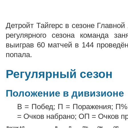
Детройт Тайгерс в сезоне Главной 
регулярного сезона команда за
выиграв 60 матчей в 144 проведё
попала.
Регулярный сезон
Положение в дивизионе
В = Побед; П = Поражения; П%
= Очков набрано; ОП = Очков п
Восток АЛ
В
П
П%
ОН
ОП