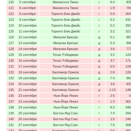
120
5 сентября
Миннесота Твинс
г
6:4
83
121
6 сентября
Миннесота Твинс
г
1:9
78
122
8 сентября
Торонто Блю Джейс
г
5:9
364
123
9 сентября
Торонто Блю Джейс
г
5:2
431
124
10 сентября
Торонто Блю Джейс
г
5:2
392
125
11 сентября
Торонто Блю Джейс
г
3:2
321
126
12 сентября
Милуоки Брюэрс
д
5:1
88
127
13 сентября
Милуоки Брюэрс
д
5:3
89
128
14 сентября
Милуоки Брюэрс
д
3:6
77
129
15 сентября
Техас Рэйнджерс
д
3:2
120
130
16 сентября
Техас Рэйнджерс
д
3:7
171
131
17 сентября
Техас Рэйнджерс
д
0:5
129
132
18 сентября
Балтимор Ориолс
д
2:6
126
133
19 сентября
Балтимор Ориолс
д
7:4
96
134
20 сентября
Балтимор Ориолс
д
3:6
83
135
21 сентября
Балтимор Ориолс
д
1:13
148
136
23 сентября
Нью-Йорк Янкиз
г
2:5
0
137
23 сентября
Нью-Йорк Янкиз
г
1:3
362
138
24 сентября
Нью-Йорк Янкиз
г
8:3
348
139
25 сентября
Бостон Ред Сокс
г
7:4
256
140
26 сентября
Бостон Ред Сокс
г
1:5
240
141
27 сентября
Бостон Ред Сокс
г
7:5
309
142
29 сентября
Балтимор Ориолс
г
0:6
465