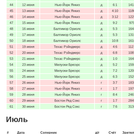
44
12 июня
Нью-Йорк Янкиз
д
6:1
141
45
13 июня
Нью-Йорк Янкиз
д
4:10
118
46
14 июня
Нью-Йорк Янкиз
д
3:12
122
47
15 июня
Нью-Йорк Янкиз
д
9:2
97
48
16 июня
Балтимор Ориолс
д
5:3
164
49
17 июня
Балтимор Ориолс
д
5:3
131
50
18 июня
Балтимор Ориолс
д
10:8
161
51
19 июня
Техас Рэйнджерс
д
4:6
112
52
20 июня
Техас Рэйнджерс
д
6:8
108
53
21 июня
Техас Рэйнджерс
д
1:0
164
54
23 июня
Милуоки Брюэрс
д
5:2
159
55
24 июня
Милуоки Брюэрс
д
7:2
120
56
25 июня
Милуоки Брюэрс
д
6:3
152
57
26 июня
Нью-Йорк Янкиз
г
3:7
183
58
27 июня
Нью-Йорк Янкиз
г
1:7
197
59
28 июня
Нью-Йорк Янкиз
г
8:4
246
60
29 июня
Бостон Ред Сокс
г
1:7
284
61
30 июня
Бостон Ред Сокс
г
7:6
313
Июль
#
Дата
Соперник
д/г
Счёт
Зрител