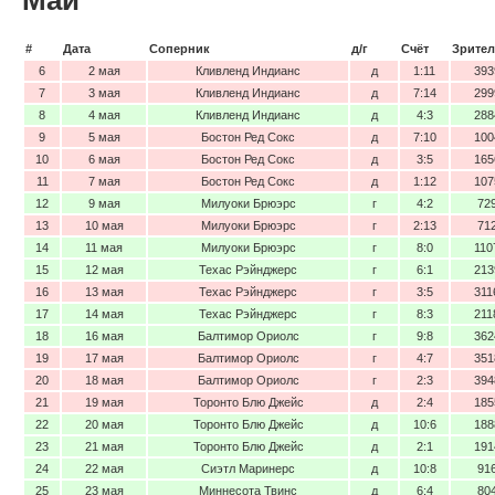
#
Дата
Соперник
д/г
Счёт
Зрител
6
2 мая
Кливленд Индианс
д
1:11
393
7
3 мая
Кливленд Индианс
д
7:14
299
8
4 мая
Кливленд Индианс
д
4:3
288
9
5 мая
Бостон Ред Сокс
д
7:10
100
10
6 мая
Бостон Ред Сокс
д
3:5
165
11
7 мая
Бостон Ред Сокс
д
1:12
107
12
9 мая
Милуоки Брюэрс
г
4:2
72
13
10 мая
Милуоки Брюэрс
г
2:13
71
14
11 мая
Милуоки Брюэрс
г
8:0
110
15
12 мая
Техас Рэйнджерс
г
6:1
213
16
13 мая
Техас Рэйнджерс
г
3:5
311
17
14 мая
Техас Рэйнджерс
г
8:3
211
18
16 мая
Балтимор Ориолс
г
9:8
362
19
17 мая
Балтимор Ориолс
г
4:7
351
20
18 мая
Балтимор Ориолс
г
2:3
394
21
19 мая
Торонто Блю Джейс
д
2:4
185
22
20 мая
Торонто Блю Джейс
д
10:6
188
23
21 мая
Торонто Блю Джейс
д
2:1
191
24
22 мая
Сиэтл Маринерс
д
10:8
91
25
23 мая
Миннесота Твинс
д
6:4
80