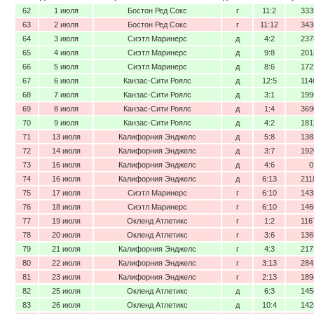
62
1 июля
Бостон Ред Сокс
г
11:2
333
63
2 июля
Бостон Ред Сокс
г
11:12
343
64
3 июля
Сиэтл Маринерс
д
4:2
237
65
4 июля
Сиэтл Маринерс
д
9:8
201
66
5 июля
Сиэтл Маринерс
д
8:6
172
67
6 июля
Канзас-Сити Роялс
д
12:5
114
68
7 июля
Канзас-Сити Роялс
д
3:1
199
69
8 июля
Канзас-Сити Роялс
д
1:4
369
70
9 июля
Канзас-Сити Роялс
д
4:2
181
71
13 июля
Калифорния Энджелс
д
5:8
138
72
14 июля
Калифорния Энджелс
д
3:7
192
73
16 июля
Калифорния Энджелс
д
4:6
0
74
16 июля
Калифорния Энджелс
д
6:13
211
75
17 июля
Сиэтл Маринерс
г
6:10
143
76
18 июля
Сиэтл Маринерс
г
6:10
146
77
19 июля
Окленд Атлетикс
г
1:2
116
78
20 июля
Окленд Атлетикс
г
3:6
136
79
21 июля
Калифорния Энджелс
г
4:3
217
80
22 июля
Калифорния Энджелс
г
3:13
284
81
23 июля
Калифорния Энджелс
г
2:13
189
82
25 июля
Окленд Атлетикс
д
6:3
145
83
26 июля
Окленд Атлетикс
д
10:4
142