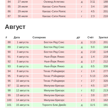
84
27 июля
Окленд Атлетикс
д
3:11
188
85
28 июля
Канзас-Сити Роялс
г
3:4
180
86
29 июля
Канзас-Сити Роялс
г
4:5
201
87
30 июля
Канзас-Сити Роялс
г
2:3
210
Август
#
Дата
Соперник
д/г
Счёт
Зрител
88
1 августа
Бостон Ред Сокс
д
3:13
201
89
2 августа
Бостон Ред Сокс
д
5:0
164
90
3 августа
Бостон Ред Сокс
д
2:10
114
91
4 августа
Нью-Йорк Янкиз
д
1:4
233
92
5 августа
Нью-Йорк Янкиз
д
1:7
212
93
6 августа
Нью-Йорк Янкиз
д
6:5
330
94
8 августа
Техас Рэйнджерс
г
1:4
277
95
9 августа
Техас Рэйнджерс
г
5:13
226
96
10 августа
Техас Рэйнджерс
г
2:7
320
97
11 августа
Милуоки Брюэрс
г
4:5
127
98
12 августа
Милуоки Брюэрс
г
8:2
213
99
13 августа
Милуоки Брюэрс
г
3:8
227
100
14 августа
Милуоки Брюэрс
г
2:3
162
101
15 августа
Торонто Блю Джейс
д
11:5
191