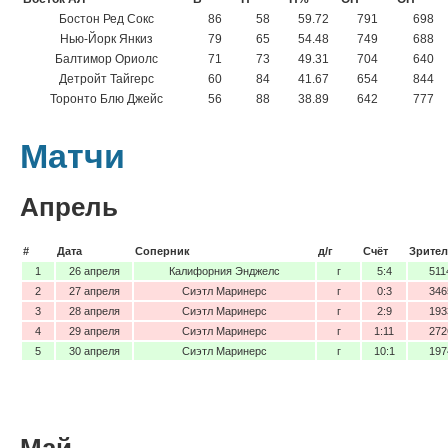
Бостон Ред Сокс
86
58
59.72
791
698
Нью-Йорк Янкиз
79
65
54.48
749
688
Балтимор Ориолс
71
73
49.31
704
640
Детройт Тайгерс
60
84
41.67
654
844
Торонто Блю Джейс
56
88
38.89
642
777
Матчи
Апрель
#
Дата
Соперник
д/г
Счёт
Зрител
1
26 апреля
Калифорния Энджелс
г
5:4
511
2
27 апреля
Сиэтл Маринерс
г
0:3
346
3
28 апреля
Сиэтл Маринерс
г
2:9
193
4
29 апреля
Сиэтл Маринерс
г
1:11
272
5
30 апреля
Сиэтл Маринерс
г
10:1
197
Май