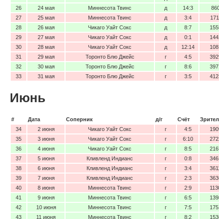
26
24 мая
Миннесота Твинс
д
14:3
86
27
25 мая
Миннесота Твинс
д
3:4
171
28
26 мая
Чикаго Уайт Сокс
д
8:7
155
29
27 мая
Чикаго Уайт Сокс
д
0:1
144
30
28 мая
Чикаго Уайт Сокс
д
12:14
108
31
29 мая
Торонто Блю Джейс
г
4:5
392
32
30 мая
Торонто Блю Джейс
г
8:6
397
33
31 мая
Торонто Блю Джейс
г
3:5
412
Июнь
#
Дата
Соперник
д/г
Счёт
Зрител
34
2 июня
Чикаго Уайт Сокс
г
4:5
190
35
3 июня
Чикаго Уайт Сокс
г
6:10
272
36
4 июня
Чикаго Уайт Сокс
г
8:5
216
37
5 июня
Кливленд Индианс
г
0:8
346
38
6 июня
Кливленд Индианс
г
3:4
361
39
7 июня
Кливленд Индианс
г
2:3
363
40
8 июня
Миннесота Твинс
г
2:9
113
41
9 июня
Миннесота Твинс
г
6:5
139
42
10 июня
Миннесота Твинс
г
7:5
175
43
11 июня
Миннесота Твинс
г
8:2
153