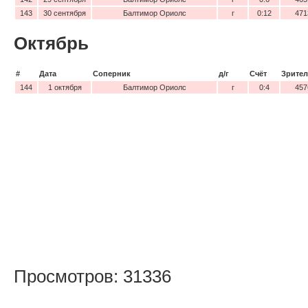
143
30 сентября
Балтимор Ориолс
г
0:12
471
Октябрь
#
Дата
Соперник
д/г
Счёт
Зрител
144
1 октября
Балтимор Ориолс
г
0:4
457
Просмотров: 31336