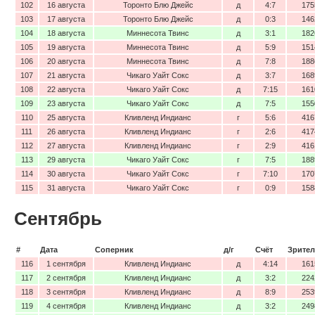
102
16 августа
Торонто Блю Джейс
д
4:7
175
103
17 августа
Торонто Блю Джейс
д
0:3
146
104
18 августа
Миннесота Твинс
д
3:1
182
105
19 августа
Миннесота Твинс
д
5:9
151
106
20 августа
Миннесота Твинс
д
7:8
188
107
21 августа
Чикаго Уайт Сокс
д
3:7
168
108
22 августа
Чикаго Уайт Сокс
д
7:15
161
109
23 августа
Чикаго Уайт Сокс
д
7:5
155
110
25 августа
Кливленд Индианс
г
5:6
416
111
26 августа
Кливленд Индианс
г
2:6
417
112
27 августа
Кливленд Индианс
г
2:9
416
113
29 августа
Чикаго Уайт Сокс
г
7:5
188
114
30 августа
Чикаго Уайт Сокс
г
7:10
170
115
31 августа
Чикаго Уайт Сокс
г
0:9
158
Сентябрь
#
Дата
Соперник
д/г
Счёт
Зрител
116
1 сентября
Кливленд Индианс
д
4:14
161
117
2 сентября
Кливленд Индианс
д
3:2
224
118
3 сентября
Кливленд Индианс
д
8:9
253
119
4 сентября
Кливленд Индианс
д
3:2
249