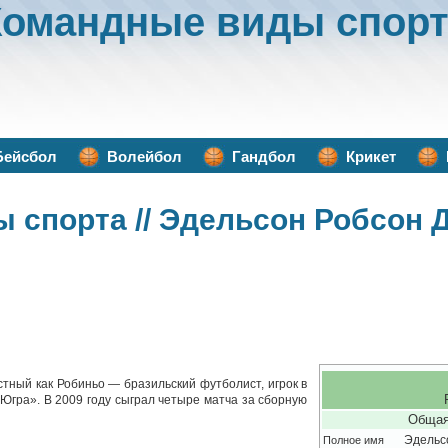
Командные виды спорт
Бейсбол
Волейбол
Гандбол
Крикет
ы спорта
// Эдельсон Робсон 
тный как Робиньо — бразильский футболист, игрок в
-Югра». В 2009 году сыграл четыре матча за сборную
Общая
Полное имя
Эдельс