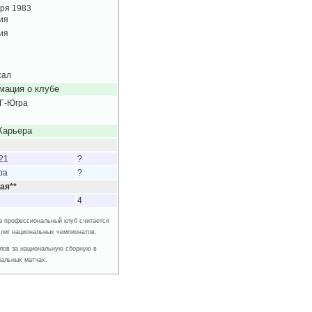
аря 1983
ия
ия
сал
ация о клубе
Г-Югра
Карьера
21
?
ра
?
ая**
4
 за профессиональный клуб считается
 лиг национальных чемпионатов.
голов за национальную сборную в
альных матчах.