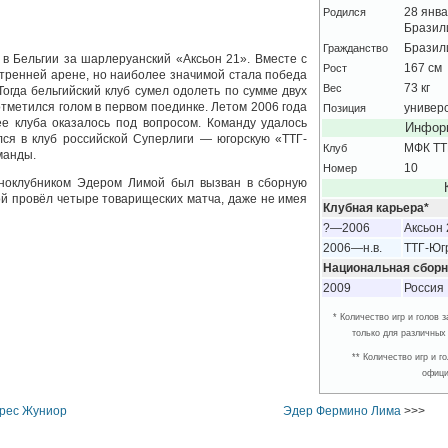
Родился
28 янв
Бразил
Гражданство
Бразил
 в Бельгии за шарлеруанский «Аксьон 21». Вместе с
Рост
167 см
утренней арене, но наиболее значимой стала победа
Вес
73 кг
огда бельгийский клуб сумел одолеть по сумме двух
тметился голом в первом поединке. Летом 2006 года
Позиция
универ
е клуба оказалось под вопросом. Команду удалось
Информ
лся в клуб российской Суперлиги — югорскую «ТТГ-
Клуб
МФК ТТ
манды.
Номер
10
дноклубником Эдером Лимой был вызван в сборную
ой провёл четыре товарищеских матча, даже не имея
Клубная карьера*
?—2006
Аксьон 
2006—н.в.
ТТГ-Юг
Национальная сборн
2009
Россия
* Количество игр и голов
только для различных
** Количество игр и 
офици
эрес Жуниор
Эдер Фермино Лима
>>>