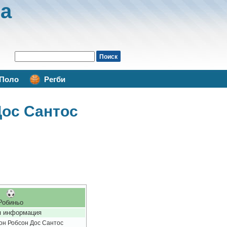
а
Поло
Регби
Дос Сантос
Робиньо
 информация
он Робсон Дос Сантос