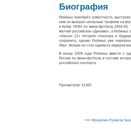
Биография
Робиньо приобрёл известность, выступая
ним он выиграл несколько трофеев на вн
в Кубке УЕФА по мини-футболу 2004-05. Т
матчей российское «Динамо», а Робиньо о
«Аксьон 21» потерял спонсора и будуще
сохранить, однако Робиньо уже перебра
Яву». Вскоре он стал одним из лидеров ко
В конце 2009 года Робиньо вместе с о
России по мини-футболу, в составе котор
российского паспорта.
Просмотров: 31365
<<<
Франклин Рузвельт Бу