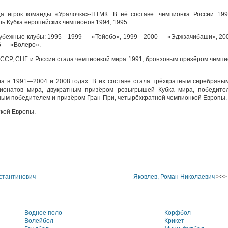
 игрок команды «Уралочка»-НТМК. В её составе: чемпионка России 19
ль Кубка европейских чемпионов 1994, 1995.
рубежные клубы: 1995—1999 — «Тойобо», 1999—2000 — «Эджзачибаши», 20
 — «Волеро».
ССР, СНГ и России стала чемпионкой мира 1991, бронзовым призёром чемпи
а в 1991—2004 и 2008 годах. В их составе стала трёхкратным серебряны
ионатов мира, двукратным призёром розыгрышей Кубка мира, победите
ным победителем и призёром Гран-При, четырёхкратной чемпионкой Европы.
ткой Европы.
стантинович
Яковлев, Роман Николаевич
>>>
Водное поло
Корфбол
Волейбол
Крикет