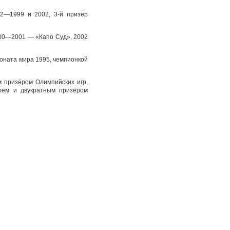
92—1999 и 2002, 3-й призёр
00—2001 — «Капо Суд», 2002
оната мира 1995, чемпионкой
м призёром Олимпийских игр,
лем и двукратным призёром