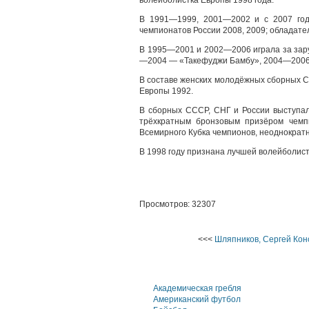
волейболистка Европы 1998 года.
В 1991—1999, 2001—2002 и с 2007 года
чемпионатов России 2008, 2009; обладате
В 1995—2001 и 2002—2006 играла за за
—2004 — «Такефуджи Бамбу», 2004—2006
В составе женских молодёжных сборных С
Европы 1992.
В сборных СССР, СНГ и России выступал
трёхкратным бронзовым призёром чемп
Всемирного Кубка чемпионов, неоднократ
В 1998 году признана лучшей волейболис
Просмотров: 32307
<<<
Шляпников, Сергей Кон
Академическая гребля
Американский футбол