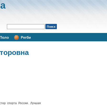
а
Поло
Регби
кторовна
стер спорта России. Лучшая