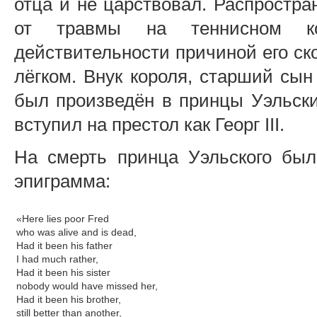
отца и не царствовал. Распростра
от травмы на теннисном к
действительности причиной его ск
лёгком. Внук короля, старший сын
был произведён в принцы Уэльски
вступил на престол как Георг III.
На смерть принца Уэльского бы
эпиграмма:
«Here lies poor Fred
who was alive and is dead,
Had it been his father
I had much rather,
Had it been his sister
nobody would have missed her,
Had it been his brother,
still better than another,