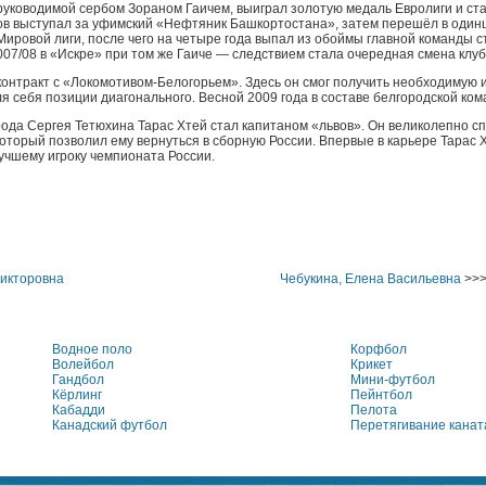
, руководимой сербом Зораном Гаичем, выиграл золотую медаль Евролиги и с
ов выступал за уфимский «Нефтяник Башкортостана», затем перешёл в одинц
 Мировой лиги, после чего на четыре года выпал из обоймы главной команды 
07/08 в «Искре» при том же Гаиче — следствием стала очередная смена клуб
контракт с «Локомотивом-Белогорьем». Здесь он смог получить необходимую и
я себя позиции диагонального. Весной 2009 года в составе белгородской ком
рода Сергея Тетюхина Тарас Хтей стал капитаном «львов». Он великолепно с
который позволил ему вернуться в сборную России. Впервые в карьере Тарас
учшему игроку чемпионата России.
Викторовна
Чебукина, Елена Васильевна
>>
Водное поло
Корфбол
Волейбол
Крикет
Гандбол
Мини-футбол
Кёрлинг
Пейнтбол
Кабадди
Пелота
Канадский футбол
Перетягивание канат