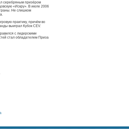
тал серебряным призёром
овскую «Искру». В июле 2006
страны. Не слишком
а.
гровую практику, причём во
анды выиграл Кубок CEV.
правился с лидерскими
 Хтей стал обладателем Приза
>
а