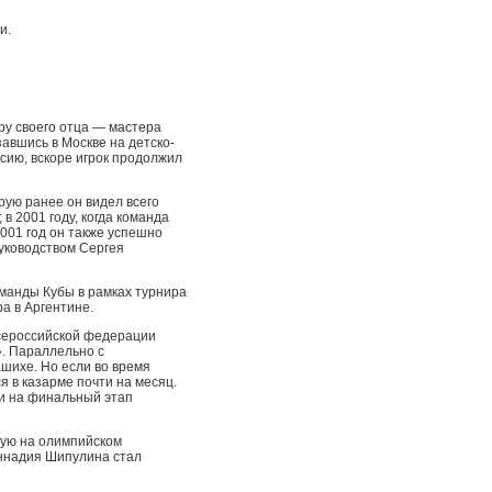
и.
еру своего отца — мастера
авшись в Москве на детско-
сию, вскоре игрок продолжил
рую ранее он видел всего
в 2001 году, когда команда
001 год он также успешно
уководством Сергея
манды Кубы в рамках турнира
а в Аргентине.
Всероссийской федерации
». Параллельно с
шихе. Но если во время
я в казарме почти на месяц.
ии на финальный этап
ную на олимпийском
еннадия Шипулина стал