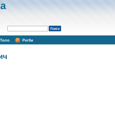
а
Поло
Регби
ич