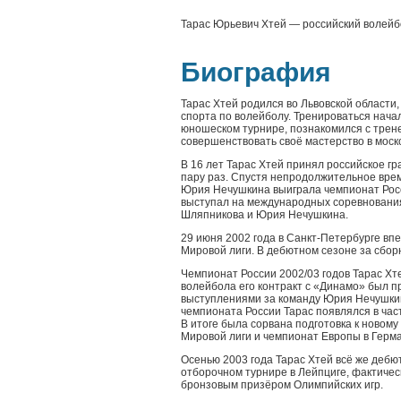
Тарас Юрьевич Хтей — российский волейбо
Биография
Тарас Хтей родился во Львовской области,
спорта по волейболу. Тренироваться начал
юношеском турнире, познакомился с трене
совершенствовать своё мастерство в мо
В 16 лет Тарас Хтей принял российское г
пару раз. Спустя непродолжительное время
Юрия Нечушкина выиграла чемпионат Росси
выступал на международных соревнования
Шляпникова и Юрия Нечушкина.
29 июня 2002 года в Санкт-Петербурге вп
Мировой лиги. В дебютном сезоне за сбо
Чемпионат России 2002/03 годов Тарас Х
волейбола его контракт с «Динамо» был 
выступлениями за команду Юрия Нечушкина
чемпионата России Тарас появлялся в част
В итоге была сорвана подготовка к новом
Мировой лиги и чемпионат Европы в Герм
Осенью 2003 года Тарас Хтей всё же дебю
отборочном турнире в Лейпциге, фактичес
бронзовым призёром Олимпийских игр.