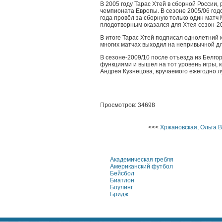
В 2005 году Тарас Хтей в сборной России
чемпионата Европы. В сезоне 2005/06 год
года провёл за сборную только один матч
плодотворным оказался для Хтея сезон-20
В итоге Тарас Хтей подписал однолетний 
многих матчах выходил на непривычной дл
В сезоне-2009/10 после отъезда из Белго
функциями и вышел на тот уровень игры, 
Андрея Кузнецова, вручаемого ежегодно л
Просмотров: 34698
<<<
Хржановская, Ольга 
Академическая гребля
Американский футбол
Бейсбол
Биатлон
Боулинг
Бридж