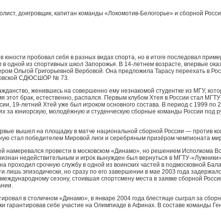
лист, доигровщик, капитан команды «Локомотив-Белогорье» и сборной Росси
 в юности пробовал себя в разных видах спорта, но в итоге последовал прим
 в одной из спортивных школ Запорожья. В 14-летнем возрасте, впервые оказ
ром Ольгой Григорьевной Вербовой. Она предложила Тарасу переехать в Рос
сковской СДЮСШОР № 73.
ражданство, женившись на совершенно ему незнакомой студентке из МГУ, кото
 этот брак, естественно, распался. Первым клубом Хтея в России стал МГТУ; 
и, 19-летний Хтей уже был игроком основного состава. В период с 1999 по 2
х за юниорскую, молодёжную и студенческую сборные команды России под р
ервые вышел на площадку в матче национальной сборной России — против ко
рную стал победителем Мировой лиги и серебряным призёром чемпионата мир
тей намеревался провести в московском «Динамо», но решением Исполкома 
признан недействительным и игрок вынужден был вернуться в МГТУ-«Лужники
 проходил срочную службу в одной из воинских частей в подмосковной Бала
и лишь эпизодически, но сразу по его завершении в мае 2003 года задержалс
у международному сезону, стоившая спортсмену места в заявке сборной Росс
ании.
тировал в столичном «Динамо», в январе 2004 года блестяще сыграл за сбор
ки гарантировав себе участие на Олимпиаде в Афинах. В составе команды Г