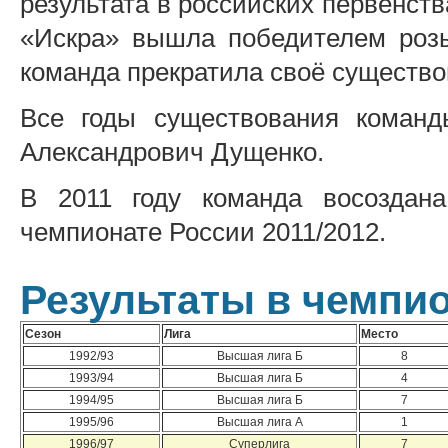
результата в российских первенства
«Искра» вышла победителем розы
команда прекратила своё существо
Все годы существования команд
Александрович Дущенко.
В 2011 году команда восоздан
чемпионате России 2011/2012.
Результаты в чемпи
Сезон
Лига
Место
1992/93
Высшая лига Б
8
1993/94
Высшая лига Б
4
1994/95
Высшая лига Б
7
1995/96
Высшая лига А
1
1996/97
Суперлига
7