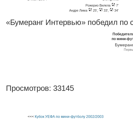
Рожерио Вилела
7'
Андре Лима
25',
33',
34'
«Бумеранг Интервью» победил по с
Победител
по мини-фу
Бумеран
Первы
Просмотров: 33145
<<<
Кубок УЕФА по мини-футболу 2002/2003