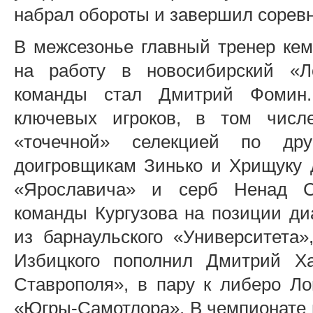
набрал обороты и завершил соревн
В межсезонье главный тренер ке
на работу в новосибирский «Л
команды стал Дмитрий Фомин.
ключевых игроков, в том числ
«точечной» селекцией по др
доигровщикам Зинько и Хрищуку 
«Ярославича» и серб Ненад С
команды Кургузова на позиции ди
из барнаульского «Университета
Избицкого пополнил Дмитрий Ха
Ставрополя», в пару к либеро Ло
«Югры-Самотлора». В чемпионате 