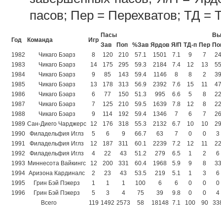
пасов; Пер = Перехватов; ТД = 
Пасы
Вы
Год
Команда
Игр
Зав
Поп
%Зав
Ярдов
Я/П
ТД-п
Пер
По
1982
Чикаго Бэарз
8
120
210
57.1
1501
7.1
9
7
2
1983
Чикаго Бэарз
14
175
295
59.3
2184
7.4
12
13
5
1984
Чикаго Бэарз
9
85
143
59.4
1146
8
8
2
3
1985
Чикаго Бэарз
13
178
313
56.9
2392
7.6
15
11
4
1986
Чикаго Бэарз
6
77
150
51.3
995
6.6
5
8
2
1987
Чикаго Бэарз
7
125
210
59.5
1639
7.8
12
8
2
1988
Чикаго Бэарз
9
114
192
59.4
1346
7
6
7
2
1989
Сан-Диего Чарджерс
12
176
318
55.3
2132
6.7
10
10
2
1990
Филадельфия Иглз
5
6
9
66.7
63
7
0
0
3
1991
Филадельфия Иглз
12
187
311
60.1
2239
7.2
12
11
2
1992
Филадельфия Иглз
4
22
43
51.2
279
6.5
1
2
6
1993
Миннесота Вайкингс
12
200
331
60.4
1968
5.9
9
8
3
1994
Аризона Кардиналс
2
23
43
53.5
219
5.1
1
3
6
1995
Грин Бэй Пэкерз
1
1
1
100
6
6
0
0
0
1996
Грин Бэй Пэкерз
5
3
4
75
39
9.8
0
0
4
Всего
119
1492
2573
58
18148
7.1
100
90
33