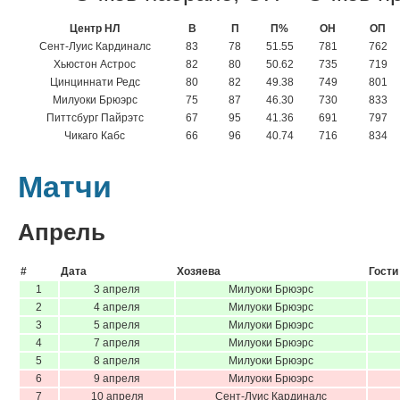
Центр НЛ
В
П
П%
ОН
ОП
Сент-Луис Кардиналс
83
78
51.55
781
762
Хьюстон Астрос
82
80
50.62
735
719
Цинциннати Редс
80
82
49.38
749
801
Милуоки Брюэрс
75
87
46.30
730
833
Питтсбург Пайрэтс
67
95
41.36
691
797
Чикаго Кабс
66
96
40.74
716
834
Матчи
Апрель
#
Дата
Хозяева
Гости
1
3 апреля
Милуоки Брюэрс
2
4 апреля
Милуоки Брюэрс
3
5 апреля
Милуоки Брюэрс
4
7 апреля
Милуоки Брюэрс
5
8 апреля
Милуоки Брюэрс
6
9 апреля
Милуоки Брюэрс
7
10 апреля
Сент-Луис Кардиналс