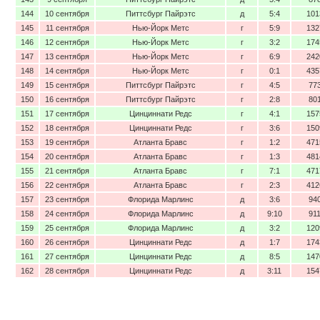
144
10 сентября
Питтсбург Пайрэтс
д
5:4
101
145
11 сентября
Нью-Йорк Метс
г
5:9
132
146
12 сентября
Нью-Йорк Метс
г
3:2
174
147
13 сентября
Нью-Йорк Метс
г
6:9
242
148
14 сентября
Нью-Йорк Метс
г
0:1
435
149
15 сентября
Питтсбург Пайрэтс
г
4:5
77
150
16 сентября
Питтсбург Пайрэтс
г
2:8
80
151
17 сентября
Цинциннати Редс
г
4:1
157
152
18 сентября
Цинциннати Редс
г
3:6
150
153
19 сентября
Атланта Бравс
г
1:2
471
154
20 сентября
Атланта Бравс
г
1:3
481
155
21 сентября
Атланта Бравс
г
7:1
471
156
22 сентября
Атланта Бравс
г
2:3
412
157
23 сентября
Флорида Марлинс
д
3:6
94
158
24 сентября
Флорида Марлинс
д
9:10
91
159
25 сентября
Флорида Марлинс
д
3:2
120
160
26 сентября
Цинциннати Редс
д
1:7
174
161
27 сентября
Цинциннати Редс
д
8:5
147
162
28 сентября
Цинциннати Редс
д
3:11
154