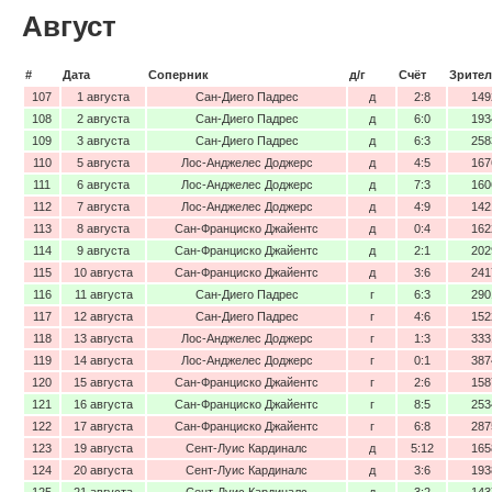
Август
#
Дата
Соперник
д/г
Счёт
Зрител
107
1 августа
Сан-Диего Падрес
д
2:8
149
108
2 августа
Сан-Диего Падрес
д
6:0
193
109
3 августа
Сан-Диего Падрес
д
6:3
258
110
5 августа
Лос-Анджелес Доджерс
д
4:5
167
111
6 августа
Лос-Анджелес Доджерс
д
7:3
160
112
7 августа
Лос-Анджелес Доджерс
д
4:9
142
113
8 августа
Сан-Франциско Джайентс
д
0:4
162
114
9 августа
Сан-Франциско Джайентс
д
2:1
202
115
10 августа
Сан-Франциско Джайентс
д
3:6
241
116
11 августа
Сан-Диего Падрес
г
6:3
290
117
12 августа
Сан-Диего Падрес
г
4:6
152
118
13 августа
Лос-Анджелес Доджерс
г
1:3
333
119
14 августа
Лос-Анджелес Доджерс
г
0:1
387
120
15 августа
Сан-Франциско Джайентс
г
2:6
158
121
16 августа
Сан-Франциско Джайентс
г
8:5
253
122
17 августа
Сан-Франциско Джайентс
г
6:8
287
123
19 августа
Сент-Луис Кардиналс
д
5:12
165
124
20 августа
Сент-Луис Кардиналс
д
3:6
193
125
21 августа
Сент-Луис Кардиналс
д
3:2
143