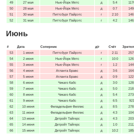
49
27 мая
Нью-Йорк Метс
д
5:4
117
50
28 мая
Нью-Йорк Метс
д
0:7
149
51
30 мая
Питтсбург Пайрэтс
г
2:10
146
52
31 мая
Питтсбург Пайрэтс
г
4:2
146
Июнь
#
Дата
Соперник
д/г
Счёт
Зрител
53
1 июня
Питтсбург Пайрэтс
г
2:11
257
54
2 июня
Нью-Йорк Метс
г
10:0
126
55
3 июня
Нью-Йорк Метс
г
1:2
144
56
4 июня
Атланта Бравс
д
3:6
164
57
5 июня
Атланта Бравс
д
0:9
122
58
6 июня
Чикаго Кабс
д
3:0
128
59
7 июня
Чикаго Кабс
д
5:0
218
60
8 июня
Чикаго Кабс
д
5:4
273
61
9 июня
Чикаго Кабс
д
6:5
92
62
10 июня
Филадельфия Филлис
д
8:5
278
63
11 июня
Филадельфия Филлис
д
4:3
104
64
13 июня
Детройт Тайгерс
д
4:3
203
65
14 июня
Детройт Тайгерс
д
1:0
211
66
15 июня
Детройт Тайгерс
д
10:2
185