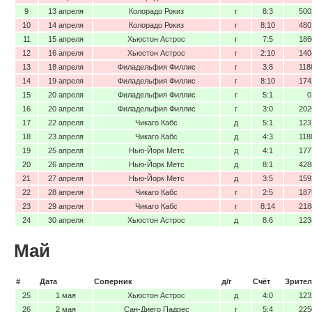
9
13 апреля
Колорадо Рокиз
г
8:3
500
10
14 апреля
Колорадо Рокиз
г
8:10
480
11
15 апреля
Хьюстон Астрос
г
7:5
186
12
16 апреля
Хьюстон Астрос
г
2:10
140
13
18 апреля
Филадельфия Филлис
г
3:8
118
14
19 апреля
Филадельфия Филлис
г
8:10
174
15
20 апреля
Филадельфия Филлис
г
5:1
0
16
20 апреля
Филадельфия Филлис
г
3:0
202
17
22 апреля
Чикаго Кабс
д
5:1
123
18
23 апреля
Чикаго Кабс
д
4:3
118
19
25 апреля
Нью-Йорк Метс
д
4:1
177
20
26 апреля
Нью-Йорк Метс
д
8:1
428
21
27 апреля
Нью-Йорк Метс
д
3:5
159
22
28 апреля
Чикаго Кабс
г
2:5
187
23
29 апреля
Чикаго Кабс
г
8:14
218
24
30 апреля
Хьюстон Астрос
д
8:6
123
Май
#
Дата
Соперник
д/г
Счёт
Зрител
25
1 мая
Хьюстон Астрос
д
4:0
123
26
2 мая
Сан-Диего Падрес
г
5:4
225