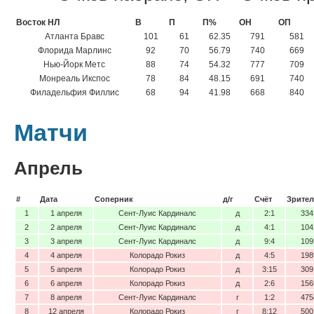
Восток НЛ
В
П
П%
ОН
ОП
Атланта Бравс
101
61
62.35
791
581
Флорида Марлинс
92
70
56.79
740
669
Нью-Йорк Метс
88
74
54.32
777
709
Монреаль Икспос
78
84
48.15
691
740
Филадельфия Филлис
68
94
41.98
668
840
Матчи
Апрель
#
Дата
Соперник
д/г
Счёт
Зрител
1
1 апреля
Сент-Луис Кардиналс
д
2:1
334
2
2 апреля
Сент-Луис Кардиналс
д
4:1
104
3
3 апреля
Сент-Луис Кардиналс
д
9:4
109
4
4 апреля
Колорадо Рокиз
д
4:5
198
5
5 апреля
Колорадо Рокиз
д
3:15
309
6
6 апреля
Колорадо Рокиз
д
2:6
156
7
8 апреля
Сент-Луис Кардиналс
г
1:2
475
8
12 апреля
Колорадо Рокиз
г
8:12
500