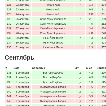
126
22 августа
Чикаго Кабс
г
1:3
294
127
23 августа
Чикаго Кабс
г
9:5
341
128
24 августа
Чикаго Кабс
г
3:12
281
129
25 августа
Сент-Луис Кардиналс
г
2:1
169
130
26 августа
Сент-Луис Кардиналс
г
7:5
232
131
27 августа
Сент-Луис Кардиналс
г
3:4
274
132
28 августа
Сент-Луис Кардиналс
г
5:11
228
133
29 августа
Нью-Йорк Янкиз
г
4:3
338
134
30 августа
Нью-Йорк Янкиз
г
7:2
403
135
31 августа
Нью-Йорк Янкиз
г
2:3
557
Сентябрь
#
Дата
Соперник
д/г
Счёт
Зрител
136
1 сентября
Бостон Ред Сокс
д
4:2
290
137
2 сентября
Бостон Ред Сокс
д
6:5
125
138
3 сентября
Бостон Ред Сокс
д
1:0
115
139
4 сентября
Филадельфия Филлис
д
4:6
94
140
5 сентября
Филадельфия Филлис
д
7:1
111
141
6 сентября
Филадельфия Филлис
д
3:5
166
142
7 сентября
Филадельфия Филлис
д
1:2
180
143
9 сентября
Питтсбург Пайрэтс
д
5:4
87