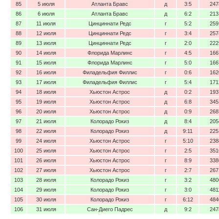
85
5 июля
Атланта Бравс
д
3:5
247
86
6 июля
Атланта Бравс
д
6:2
213
87
11 июля
Цинциннати Редс
г
5:2
259
88
12 июля
Цинциннати Редс
г
3:4
257
89
13 июля
Цинциннати Редс
г
2:0
222
90
14 июля
Флорида Марлинс
г
4:5
166
91
15 июля
Флорида Марлинс
г
5:0
166
92
16 июля
Филадельфия Филлис
г
0:6
162
93
17 июля
Филадельфия Филлис
г
5:4
171
94
18 июля
Хьюстон Астрос
д
0:2
193
95
19 июля
Хьюстон Астрос
д
6:8
345
96
20 июля
Хьюстон Астрос
д
0:9
268
97
21 июля
Колорадо Рокиз
д
8:4
205
98
22 июля
Колорадо Рокиз
д
9:11
225
99
24 июля
Хьюстон Астрос
г
5:10
238
100
25 июля
Хьюстон Астрос
г
2:5
351
101
26 июля
Хьюстон Астрос
г
8:9
338
102
27 июля
Хьюстон Астрос
г
2:7
267
103
28 июля
Колорадо Рокиз
г
3:2
480
104
29 июля
Колорадо Рокиз
г
3:0
481
105
30 июля
Колорадо Рокиз
г
6:12
484
106
31 июля
Сан-Диего Падрес
д
9:2
247