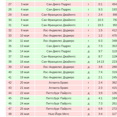
27
3 мая
Сан-Диего Падрес
г
0:1
454
28
4 мая
Сан-Диего Падрес
г
9:3
193
29
5 мая
Сан-Франциско Джайентс
г
2:4
89
30
6 мая
Сан-Франциско Джайентс
г
10:3
79
31
7 мая
Сан-Франциско Джайентс
г
19:3
95
32
9 мая
Лос-Анджелес Доджерс
г
1:5
412
33
10 мая
Лос-Анджелес Доджерс
г
1:2
475
34
11 мая
Лос-Анджелес Доджерс
г
6:3
348
35
13 мая
Сан-Диего Падрес
д
7:3
353
36
14 мая
Сан-Диего Падрес
д
9:7
112
37
15 мая
Сан-Франциско Джайентс
д
8:7
119
38
16 мая
Сан-Франциско Джайентс
д
14:13
223
39
17 мая
Лос-Анджелес Доджерс
д
3:8
288
40
18 мая
Лос-Анджелес Доджерс
д
7:4
319
41
19 мая
Лос-Анджелес Доджерс
д
2:1
245
42
20 мая
Атланта Бравс
г
2:4
382
43
21 мая
Атланта Бравс
г
2:3
415
44
22 мая
Питтсбург Пайрэтс
д
3:9
126
45
23 мая
Питтсбург Пайрэтс
д
4:1
184
46
24 мая
Питтсбург Пайрэтс
д
7:3
261
47
25 мая
Питтсбург Пайрэтс
д
6:8
272
48
26 мая
Нью-Йорк Метс
д
3:4
117