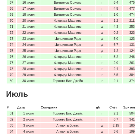
67
16 июня
Балтимор Ориолс
г
6:4
475
68
17 июня
Балтимор Ориолс
г
4:5
477
69
18 июня
Балтимор Ориолс
г
1:0
474
70
20 июня
Флорида Марлинс
д
1:2
211
71
21 июня
Флорида Марлинс
д
4:3
253
72
22 июня
Флорида Марлинс
д
0:2
323
73
23 июня
Цинциннати Редс
д
5:0
123
74
24 июня
Цинциннати Редс
д
6:7
131
75
25 июня
Цинциннати Редс
д
1:2
124
76
26 июня
Флорида Марлинс
г
5:2
246
77
27 июня
Флорида Марлинс
г
2:0
261
78
28 июня
Флорида Марлинс
г
2:4
393
79
29 июня
Флорида Марлинс
г
3:5
384
80
30 июня
Торонто Блю Джейс
г
2:1
374
Июль
#
Дата
Соперник
д/г
Счёт
Зрител
81
1 июля
Торонто Блю Джейс
г
2:1
504
82
2 июля
Торонто Блю Джейс
г
6:7
341
83
3 июля
Атланта Бравс
д
2:15
180
84
4 июля
Атланта Бравс
д
3:6
199