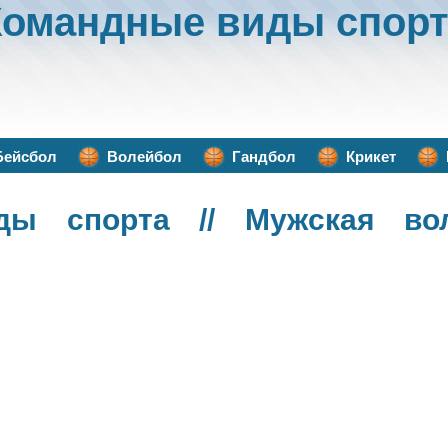
Командные виды спорт
Бейсбол
Волейбол
Гандбол
Крикет
ды спорта
// Мужская вол