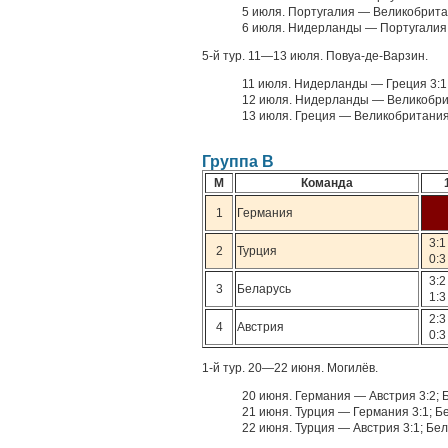
5 июля. Португалия — Великобрита
6 июля. Нидерланды — Португалия 
5-й тур. 11—13 июля. Повуа-де-Варзин.
11 июля. Нидерланды — Греция 3:1
12 июля. Нидерланды — Великобрит
13 июля. Греция — Великобритания
Группа В
М
Команда
1
Германия
3:1
2
Турция
0:3
3:2
3
Беларусь
1:3
2:3
4
Австрия
0:3
1-й тур. 20—22 июня. Могилёв.
20 июня. Германия — Австрия 3:2; 
21 июня. Турция — Германия 3:1; Б
22 июня. Турция — Австрия 3:1; Бе