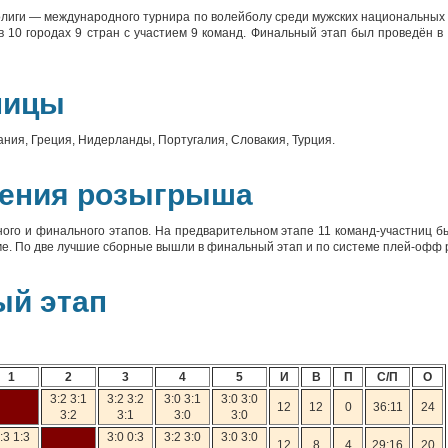
лиги — международного турнира по волейболу среди мужских национальных
в 10 городах 9 стран с участием 9 команд. Финальный этап был проведён в
ницы
ания, Греция, Нидерланды, Португалия, Словакия, Турция.
дения розыгрыша
ого и финального этапов. На предварительном этапе 11 команд-участниц бы
ме. По две лучшие сборные вышли в финальный этап и по системе плей-офф 
ый этап
1
2
3
4
5
И
В
П
С/П
О
3:2 3:1
3:2 3:2
3:0 3:1
3:0 3:0
12
12
0
36:11
24
3:2
3:1
3:0
3:0
:3 1:3
3:0 0:3
3:2 3:0
3:0 3:0
12
8
4
29:16
20