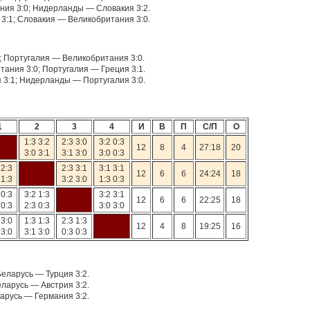
ния 3:0; Нидерланды — Словакия 3:2.
3:1; Словакия — Великобритания 3:0.
; Португалия — Великобритания 3:0.
ания 3:0; Португалия — Греция 3:1.
 3:1; Нидерланды — Португалия 3:0.
1
2
3
4
И
В
П
С/П
О
1:3 3:2
2:3 3:0
3:2 0:3
12
8
4
27:18
20
3:0 3:1
3:1 3:0
3:0 0:3
 2:3
2:3 3:1
3:1 3:1
12
6
6
24:24
18
 1:3
3:2 3:0
1:3 0:3
 0:3
3:2 1:3
3:2 3:1
12
6
6
22:25
18
 0:3
2:3 0:3
3:0 3:0
 3:0
1:3 1:3
2:3 1:3
12
4
8
19:25
16
 3:0
3:1 3:0
0:3 0:3
Беларусь — Турция 3:2.
еларусь — Австрия 3:2.
ларусь — Германия 3:2.