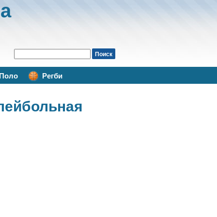
а
Поло
Регби
ейбольная