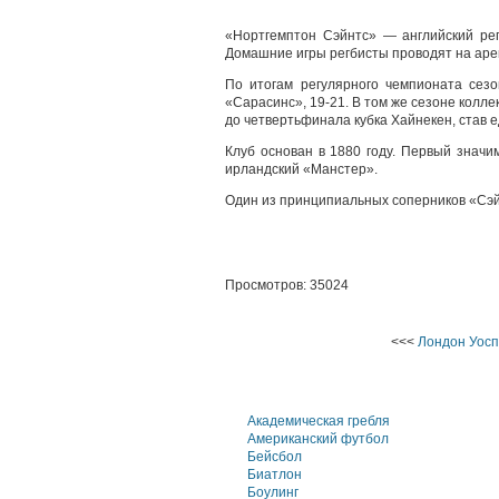
«Нортгемптон Сэйнтс» — английский рег
Домашние игры регбисты проводят на арен
По итогам регулярного чемпионата сез
«Сарасинс», 19-21. В том же сезоне колле
до четвертьфинала кубка Хайнекен, став 
Клуб основан в 1880 году. Первый знач
ирландский «Манстер».
Один из принципиальных соперников «Сэйн
Просмотров: 35024
<<<
Лондон Уосп
Академическая гребля
Американский футбол
Бейсбол
Биатлон
Боулинг