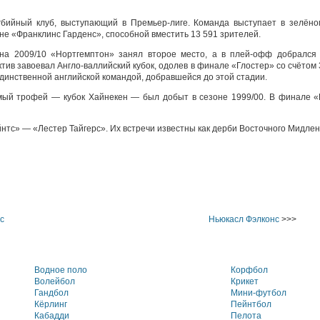
бийный клуб, выступающий в Премьер-лиге. Команда выступает в зелёном
е «Франклинс Гарденс», способной вместить 13 591 зрителей.
она 2009/10 «Нортгемптон» занял второе место, а в плей-офф добрался 
ктив завоевал Англо-валлийский кубок, одолев в финале «Глостер» со счётом 
единственной английской командой, добравшейся до этой стадии.
имый трофей — кубок Хайнекен — был добыт в сезоне 1999/00. В финале 
тс» — «Лестер Тайгерс». Их встречи известны как дерби Восточного Мидлен
с
Ньюкасл Фэлконс
>>>
Водное поло
Корфбол
Волейбол
Крикет
Гандбол
Мини-футбол
Кёрлинг
Пейнтбол
Кабадди
Пелота