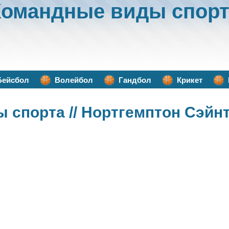
Командные виды спорт
Бейсбол
Волейбол
Гандбол
Крикет
ы спорта
// Нортгемптон Сэйн