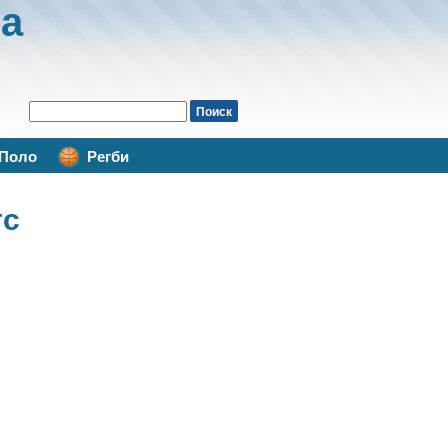
а
Поло
Регби
тс