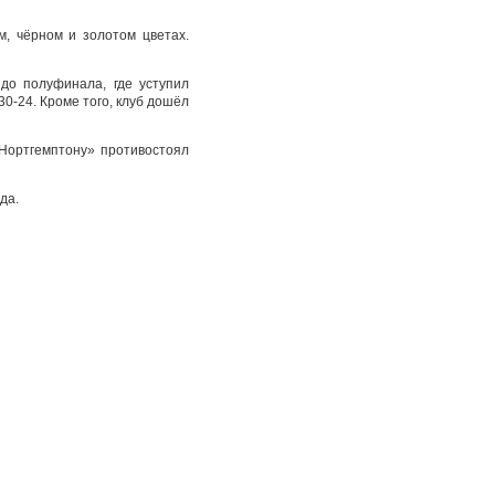
, чёрном и золотом цветах.
до полуфинала, где уступил
30-24. Кроме того, клуб дошёл
«Нортгемптону» противостоял
да.