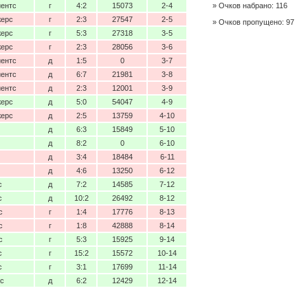
йентс
г
4:2
15073
2-4
Очков набрано: 116
жерс
г
2:3
27547
2-5
Очков пропущено: 97
жерс
г
5:3
27318
3-5
жерс
г
2:3
28056
3-6
йентс
д
1:5
0
3-7
йентс
д
6:7
21981
3-8
йентс
д
2:3
12001
3-9
жерс
д
5:0
54047
4-9
жерс
д
2:5
13759
4-10
д
6:3
15849
5-10
д
8:2
0
6-10
д
3:4
18484
6-11
д
4:6
13250
6-12
с
д
7:2
14585
7-12
с
д
10:2
26492
8-12
с
г
1:4
17776
8-13
с
г
1:8
42888
8-14
с
г
5:3
15925
9-14
с
г
15:2
15572
10-14
с
г
3:1
17699
11-14
с
д
6:2
12429
12-14