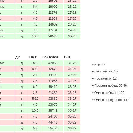
лис
г
1:2
15501
25-22
лис
г
8:4
19090
26-22
с
г
4:3
11774
27-22
с
г
4:5
11703
27-23
с
г
7:0
14932
28-23
лис
д
7:3
17401
29-23
лис
д
10:3
28526
30-23
д/г
Счёт
Зрителей
В-П
лис
д
8:5
42058
31-23
Игр: 27
с
д
0:10
12675
31-24
Выигрышей: 15
с
д
2:1
14492
32-24
Поражений: 12
с
д
2:5
17083
32-25
Процент побед: 55.56
с
д
6:0
19410
33-25
с
г
2:5
21339
33-26
Очков набрано: 122
с
г
5:10
23830
33-27
Очков пропущено: 147
с
г
4:2
23079
34-27
г
10:6
28742
35-27
г
4:5
24703
35-28
с
д
4:8
44443
35-29
с
д
5:2
35456
36-29