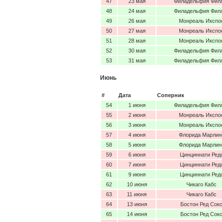
47
23 мая
Филадельфия Фил
48
24 мая
Филадельфия Фил
49
26 мая
Монреаль Икспо
50
27 мая
Монреаль Икспо
51
28 мая
Монреаль Икспо
52
30 мая
Филадельфия Фил
53
31 мая
Филадельфия Фил
Июнь
#
Дата
Соперник
54
1 июня
Филадельфия Фил
55
2 июня
Монреаль Икспо
56
3 июня
Монреаль Икспо
57
4 июня
Флорида Марлин
58
5 июня
Флорида Марлин
59
6 июня
Цинциннати Ред
60
7 июня
Цинциннати Ред
61
9 июня
Цинциннати Ред
62
10 июня
Чикаго Кабс
63
11 июня
Чикаго Кабс
64
13 июня
Бостон Ред Сок
65
14 июня
Бостон Ред Сок