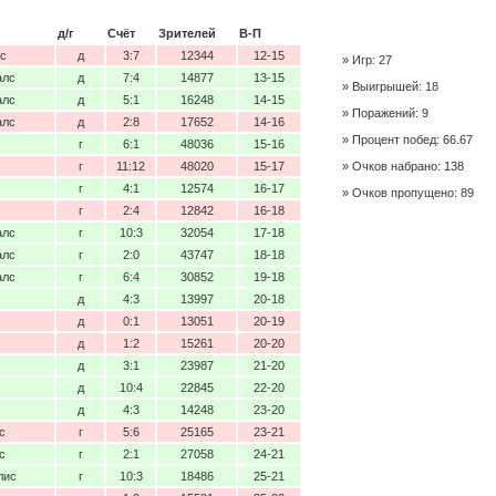
д/г
Счёт
Зрителей
В-П
с
д
3:7
12344
12-15
Игр: 27
алс
д
7:4
14877
13-15
Выигрышей: 18
алс
д
5:1
16248
14-15
Поражений: 9
алс
д
2:8
17652
14-16
Процент побед: 66.67
г
6:1
48036
15-16
г
11:12
48020
15-17
Очков набрано: 138
г
4:1
12574
16-17
Очков пропущено: 89
г
2:4
12842
16-18
алс
г
10:3
32054
17-18
алс
г
2:0
43747
18-18
алс
г
6:4
30852
19-18
д
4:3
13997
20-18
д
0:1
13051
20-19
д
1:2
15261
20-20
д
3:1
23987
21-20
д
10:4
22845
22-20
д
4:3
14248
23-20
с
г
5:6
25165
23-21
с
г
2:1
27058
24-21
лис
г
10:3
18486
25-21