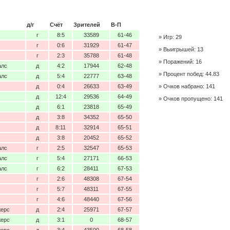
д/г
Счёт
Зрителей
В-П
г
8:5
33589
61-46
Игр: 29
г
0:6
31929
61-47
Выигрышей: 13
г
2:3
35788
61-48
Поражений: 16
алс
д
4:2
17944
62-48
Процент побед: 44.83
алс
д
5:4
22777
63-48
д
0:4
26633
63-49
Очков набрано: 141
д
12:4
29536
64-49
Очков пропущено: 141
д
6:1
23818
65-49
д
3:8
34352
65-50
д
8:11
32914
65-51
д
3:8
20452
65-52
алс
г
2:5
32547
65-53
алс
г
5:4
27171
66-53
алс
г
6:2
28411
67-53
г
2:6
48308
67-54
г
5:7
48311
67-55
г
4:6
48440
67-56
жерс
д
2:4
25971
67-57
жерс
д
3:1
0
68-57
жерс
д
3:4
43500
68-58