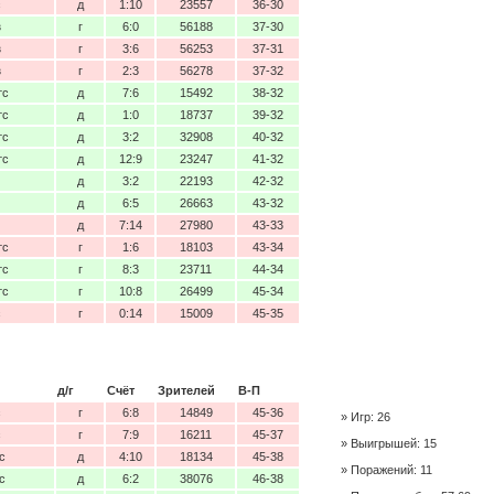
с
д
1:10
23557
36-30
з
г
6:0
56188
37-30
з
г
3:6
56253
37-31
з
г
2:3
56278
37-32
тс
д
7:6
15492
38-32
тс
д
1:0
18737
39-32
тс
д
3:2
32908
40-32
тс
д
12:9
23247
41-32
д
3:2
22193
42-32
д
6:5
26663
43-32
д
7:14
27980
43-33
тс
г
1:6
18103
43-34
тс
г
8:3
23711
44-34
тс
г
10:8
26499
45-34
с
г
0:14
15009
45-35
д/г
Счёт
Зрителей
В-П
с
г
6:8
14849
45-36
Игр: 26
с
г
7:9
16211
45-37
Выигрышей: 15
с
д
4:10
18134
45-38
Поражений: 11
с
д
6:2
38076
46-38