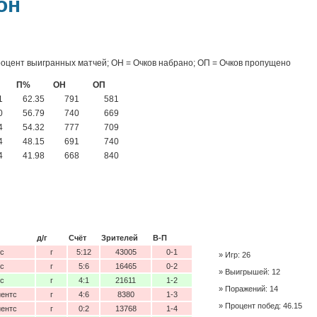
он
роцент выигранных матчей; ОН = Очков набрано; ОП = Очков пропущено
П%
ОН
ОП
1
62.35
791
581
0
56.79
740
669
4
54.32
777
709
4
48.15
691
740
4
41.98
668
840
д/г
Счёт
Зрителей
В-П
с
г
5:12
43005
0-1
Игр: 26
с
г
5:6
16465
0-2
Выигрышей: 12
с
г
4:1
21611
1-2
Поражений: 14
йентс
г
4:6
8380
1-3
Процент побед: 46.15
йентс
г
0:2
13768
1-4