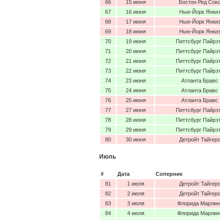
66
15 июня
Бостон Ред Сок
67
16 июня
Нью-Йорк Янки
68
17 июня
Нью-Йорк Янки
69
18 июня
Нью-Йорк Янки
70
19 июня
Питтсбург Пайрэ
71
20 июня
Питтсбург Пайрэ
72
21 июня
Питтсбург Пайрэ
73
22 июня
Питтсбург Пайрэ
74
23 июня
Атланта Бравс
75
24 июня
Атланта Бравс
76
25 июня
Атланта Бравс
77
27 июня
Питтсбург Пайрэ
78
28 июня
Питтсбург Пайрэ
79
29 июня
Питтсбург Пайрэ
80
30 июня
Детройт Тайгер
Июль
#
Дата
Соперник
81
1 июля
Детройт Тайгер
82
2 июля
Детройт Тайгер
83
3 июля
Флорида Марлин
84
4 июля
Флорида Марлин