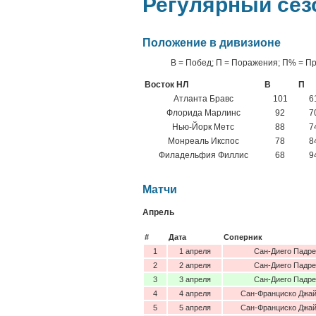
Регулярный сез
Положение в дивизионе
В = Побед; П = Поражения; П% = П
Восток НЛ
В
П
Атланта Бравс
101
6
Флорида Марлинс
92
7
Нью-Йорк Метс
88
7
Монреаль Икспос
78
8
Филадельфия Филлис
68
9
Матчи
Апрель
#
Дата
Соперник
1
1 апреля
Сан-Диего Падре
2
2 апреля
Сан-Диего Падре
3
3 апреля
Сан-Диего Падре
4
4 апреля
Сан-Франциско Джа
5
5 апреля
Сан-Франциско Джа