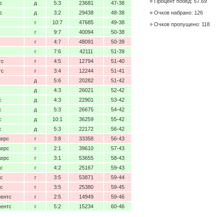
Процент побед: 57.69
с
д
5:3
23681
47-38
с
д
3:2
29438
48-38
Очков набрано: 126
г
10:7
47685
49-38
Очков пропущено: 118
г
9:7
40094
50-38
г
4:7
48091
50-39
г
7:6
42111
51-39
тс
г
4:5
12794
51-40
тс
г
3:4
12244
51-41
д
5:6
20282
51-42
д
4:3
26021
52-42
с
д
4:3
22901
53-42
с
д
5:3
26675
54-42
с
д
10:1
36259
55-42
с
д
5:3
22172
56-42
жерс
г
3:8
33358
56-43
жерс
г
2:1
39610
57-43
жерс
г
3:1
53655
58-43
с
г
4:2
25167
59-43
с
г
3:5
53871
59-44
с
г
3:5
25380
59-45
йентс
г
2:5
14949
59-46
йентс
г
5:2
15234
60-46