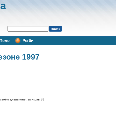
а
Поло
Регби
езоне 1997
 своём дивизионе, выиграв 88