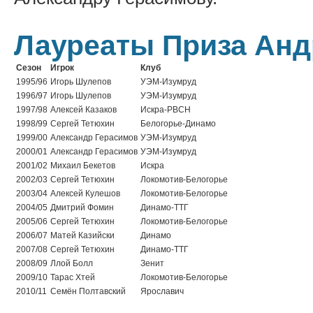
Лауреаты Приза Анд
Сезон
Игрок
Клуб
1995/96
Игорь Шулепов
УЭМ-Изумруд
1996/97
Игорь Шулепов
УЭМ-Изумруд
1997/98
Алексей Казаков
Искра-РВСН
1998/99
Сергей Тетюхин
Белогорье-Динамо
1999/00
Александр Герасимов
УЭМ-Изумруд
2000/01
Александр Герасимов
УЭМ-Изумруд
2001/02
Михаил Бекетов
Искра
2002/03
Сергей Тетюхин
Локомотив-Белогорье
2003/04
Алексей Кулешов
Локомотив-Белогорье
2004/05
Дмитрий Фомин
Динамо-ТТГ
2005/06
Сергей Тетюхин
Локомотив-Белогорье
2006/07
Матей Казийски
Динамо
2007/08
Сергей Тетюхин
Динамо-ТТГ
2008/09
Ллой Болл
Зенит
2009/10
Тарас Хтей
Локомотив-Белогорье
2010/11
Семён Полтавский
Ярославич