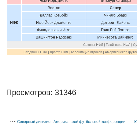
Нью-Йорк Джетс
Питсбург Стилерз
Восток
Север
Даллас Ковбойз
Чикаго Бэарз
НФК
Нью-Йорк Джайентс
Детройт Лайонс
Филадельфия Иглз
Грин Бэй Пэкерз
Вашингтон Рэдскинз
Миннесота Вайкингс
Сезоны НФЛ | Плей-офф НФЛ | Су
Стадионы НФЛ | Драфт НФЛ | Ассоциация игроков | Американская футб
Просмотров: 31346
<<<
Северный дивизион Американской футбольной конференции
Ю