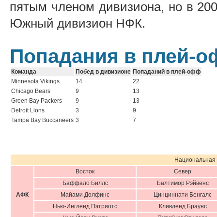
пятым членом дивизиона, но в 20
Южный дивизион НФК.
Попадания в плей-
Команда
Побед в дивизионе
Попаданий в плей-офф
Minnesota Vikings
14
22
Chicago Bears
9
13
Green Bay Packers
9
13
Detroit Lions
3
9
Tampa Bay Buccaneers
3
7
Национальная 
Восток
Север
Баффало Биллс
Балтимор Рэйвенс
АФК
Майами Долфинс
Цинциннати Бенгалс
Нью-Ингленд Пэтриотс
Кливленд Браунс