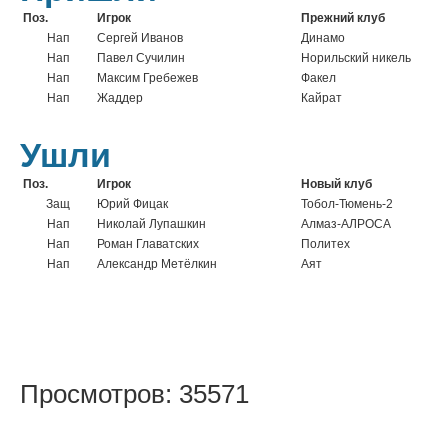
Поз.
Игрок
Прежний клуб
Нап
Сергей Иванов
Динамо
Нап
Павел Сучилин
Норильский никель
Нап
Максим Гребежев
Факел
Нап
Жаддер
Кайрат
Ушли
Поз.
Игрок
Новый клуб
Защ
Юрий Фицак
Тобол-Тюмень-2
Нап
Николай Лупашкин
Алмаз-АЛРОСА
Нап
Роман Главатских
Политех
Нап
Александр Метёлкин
Аят
Просмотров: 35571