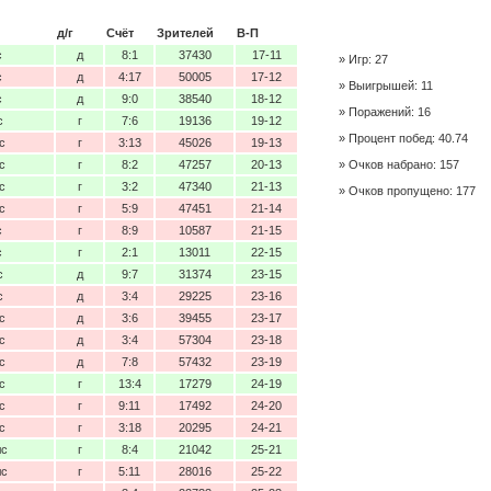
д/г
Счёт
Зрителей
В-П
с
д
8:1
37430
17-11
Игр: 27
с
д
4:17
50005
17-12
Выигрышей: 11
с
д
9:0
38540
18-12
Поражений: 16
с
г
7:6
19136
19-12
Процент побед: 40.74
с
г
3:13
45026
19-13
с
г
8:2
47257
20-13
Очков набрано: 157
с
г
3:2
47340
21-13
Очков пропущено: 177
с
г
5:9
47451
21-14
с
г
8:9
10587
21-15
с
г
2:1
13011
22-15
с
д
9:7
31374
23-15
с
д
3:4
29225
23-16
с
д
3:6
39455
23-17
с
д
3:4
57304
23-18
с
д
7:8
57432
23-19
с
г
13:4
17279
24-19
с
г
9:11
17492
24-20
с
г
3:18
20295
24-21
лс
г
8:4
21042
25-21
лс
г
5:11
28016
25-22