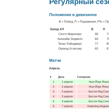
Регулярный сез
Положение в дивизионе
В = Побед; П = Поражения; П% = П
Запад АЛ
В
П
Сиэтл Маринерс
90
7
Анахайм Энджелс
84
7
Техас Рэйнджерс
77
8
Окленд Атлетикс
65
9
Матчи
Апрель
#
Дата
Соперник
1
1 апреля
Нью-Йорк Янки
2
2 апреля
Нью-Йорк Янки
3
4 апреля
Бостон Ред Сок
4
5 апреля
Бостон Ред Сок
5
6 апреля
Бостон Ред Сок
6
7 апреля
Кливленд Индиа