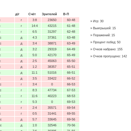
д/г
Счёт
Зрителей
В-П
с
г
3:8
23650
60-48
Игр: 30
с
г
14:4
43215
61-48
Выигрышей: 15
с
г
6:5
31297
62-48
Поражений: 15
с
д
4:3
37361
63-48
Процент побед: 50
с
д
3:4
38871
63-49
с
д
3:2
29319
64-49
Очков набрано: 155
с
д
5:0
42170
65-49
Очков пропущено: 142
с
д
2:5
45063
65-50
с
д
1:2
38357
65-51
с
д
11:1
51016
66-51
с
д
3:5
33422
66-52
с
г
3:4
0
66-53
с
г
8:3
47734
67-53
с
г
11:6
40223
68-53
с
г
5:3
0
69-53
с
г
2:4
35571
69-54
с
г
0:5
31441
69-55
нс
д
5:7
33645
69-56
нс
д
1:0
32546
70-56
нс
д
7:6
30395
71-56