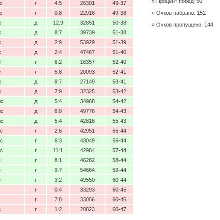
Процент побед: 50
с
г
4:5
26301
49-37
с
г
0:8
22916
49-38
Очков набрано: 152
с
д
12:9
32851
50-38
Очков пропущено: 144
с
д
8:7
39739
51-38
с
д
2:9
53929
51-39
с
д
2:4
47467
51-40
с
г
6:2
16357
52-40
с
г
5:8
20093
52-41
с
д
8:7
27149
53-41
с
д
7:9
32325
53-42
лс
д
5:4
34968
54-42
лс
д
6:9
49776
54-43
лс
д
5:4
42816
55-43
нс
г
2:6
42951
55-44
нс
г
6:3
43049
56-44
нс
г
11:1
42984
57-44
з
г
8:1
46282
58-44
з
г
9:7
54664
59-44
з
г
3:2
49550
60-44
с
г
0:4
33293
60-45
с
г
7:8
33056
60-46
с
г
1:2
20823
60-47