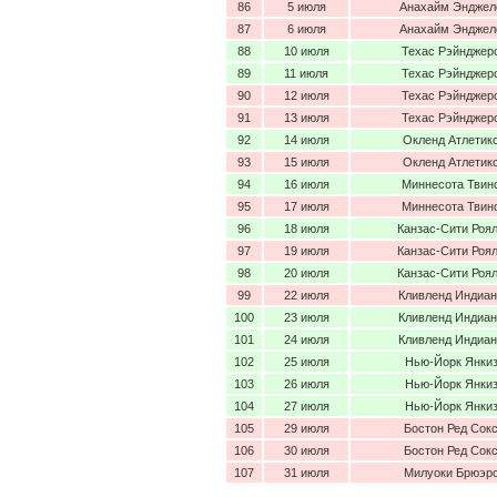
86
5 июля
Анахайм Энджел
87
6 июля
Анахайм Энджел
88
10 июля
Техас Рэйнджер
89
11 июля
Техас Рэйнджер
90
12 июля
Техас Рэйнджер
91
13 июля
Техас Рэйнджер
92
14 июля
Окленд Атлетик
93
15 июля
Окленд Атлетик
94
16 июля
Миннесота Твин
95
17 июля
Миннесота Твин
96
18 июля
Канзас-Сити Роя
97
19 июля
Канзас-Сити Роя
98
20 июля
Канзас-Сити Роя
99
22 июля
Кливленд Индиа
100
23 июля
Кливленд Индиа
101
24 июля
Кливленд Индиа
102
25 июля
Нью-Йорк Янки
103
26 июля
Нью-Йорк Янки
104
27 июля
Нью-Йорк Янки
105
29 июля
Бостон Ред Сок
106
30 июля
Бостон Ред Сок
107
31 июля
Милуоки Брюэр