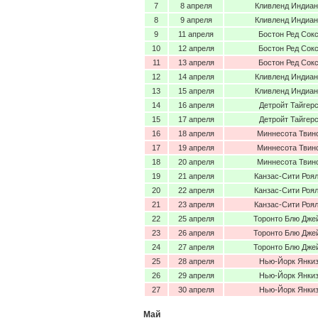
7
8 апреля
Кливленд Индиа
8
9 апреля
Кливленд Индиа
9
11 апреля
Бостон Ред Сок
10
12 апреля
Бостон Ред Сок
11
13 апреля
Бостон Ред Сок
12
14 апреля
Кливленд Индиа
13
15 апреля
Кливленд Индиа
14
16 апреля
Детройт Тайгер
15
17 апреля
Детройт Тайгер
16
18 апреля
Миннесота Твин
17
19 апреля
Миннесота Твин
18
20 апреля
Миннесота Твин
19
21 апреля
Канзас-Сити Роя
20
22 апреля
Канзас-Сити Роя
21
23 апреля
Канзас-Сити Роя
22
25 апреля
Торонто Блю Дже
23
26 апреля
Торонто Блю Дже
24
27 апреля
Торонто Блю Дже
25
28 апреля
Нью-Йорк Янки
26
29 апреля
Нью-Йорк Янки
27
30 апреля
Нью-Йорк Янки
Май