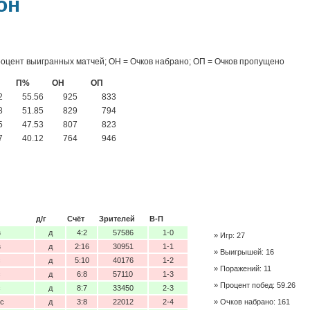
он
роцент выигранных матчей; ОН = Очков набрано; ОП = Очков пропущено
П%
ОН
ОП
2
55.56
925
833
8
51.85
829
794
5
47.53
807
823
7
40.12
764
946
д/г
Счёт
Зрителей
В-П
з
д
4:2
57586
1-0
Игр: 27
з
д
2:16
30951
1-1
Выигрышей: 16
с
д
5:10
40176
1-2
Поражений: 11
с
д
6:8
57110
1-3
Процент побед: 59.26
с
д
8:7
33450
2-3
нс
д
3:8
22012
2-4
Очков набрано: 161