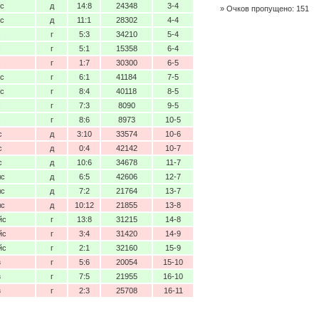
нс
д
14:8
24348
3-4
Очков пропущено: 151
нс
д
11:1
28302
4-4
с
г
5:3
34210
5-4
с
г
5:1
15358
6-4
с
г
1:7
30300
6-5
нс
г
6:1
41184
7-5
нс
г
8:4
40118
8-5
с
г
7:3
8090
9-5
с
г
8:6
8973
10-5
с
д
3:10
33574
10-6
с
д
0:4
42142
10-7
с
д
10:6
34678
11-7
лс
д
6:5
42606
12-7
лс
д
7:2
21764
13-7
лс
д
10:12
21855
13-8
йс
г
13:8
31215
14-8
йс
г
3:4
31420
14-9
йс
г
2:1
32160
15-9
з
г
5:6
20054
15-10
з
г
7:5
21955
16-10
з
г
2:3
25708
16-11