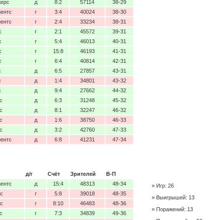
жерс
д
8:2
57114
38-29
йентс
г
3:4
40024
38-30
йентс
г
2:4
33234
38-31
с
г
2:1
45572
39-31
с
г
5:4
46013
40-31
с
г
15:8
46193
41-31
с
г
6:4
40814
42-31
с
д
6:5
27857
43-31
с
д
1:4
34801
43-32
с
д
9:4
27662
44-32
с
д
6:3
31248
45-32
с
д
8:1
32247
46-32
с
д
1:6
38750
46-33
с
д
3:2
42760
47-33
йентс
д
6:8
41231
47-34
д/г
Счёт
Зрителей
В-П
йентс
д
15:4
48313
48-34
Игр: 26
с
г
5:8
39018
48-35
Выигрышей: 13
с
г
8:10
46483
48-36
Поражений: 13
с
г
7:3
34839
49-36