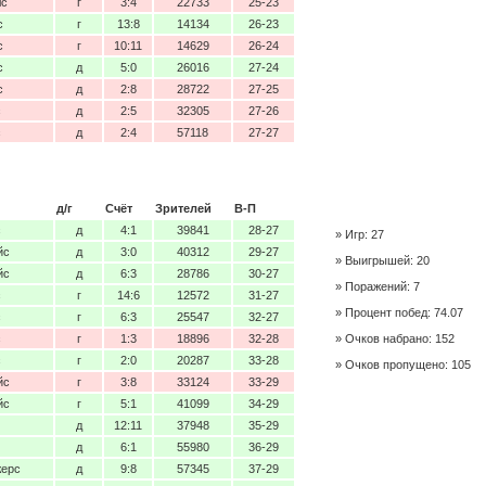
лс
г
3:4
22733
25-23
с
г
13:8
14134
26-23
с
г
10:11
14629
26-24
с
д
5:0
26016
27-24
с
д
2:8
28722
27-25
с
д
2:5
32305
27-26
с
д
2:4
57118
27-27
д/г
Счёт
Зрителей
В-П
с
д
4:1
39841
28-27
Игр: 27
йс
д
3:0
40312
29-27
Выигрышей: 20
йс
д
6:3
28786
30-27
Поражений: 7
с
г
14:6
12572
31-27
Процент побед: 74.07
с
г
6:3
25547
32-27
с
г
1:3
18896
32-28
Очков набрано: 152
с
г
2:0
20287
33-28
Очков пропущено: 105
йс
г
3:8
33124
33-29
йс
г
5:1
41099
34-29
д
12:11
37948
35-29
д
6:1
55980
36-29
жерс
д
9:8
57345
37-29