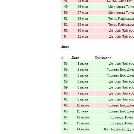
48
25 мая
Канзас-Сити Роя
49
26 мая
Миннесота Твин
50
27 мая
Миннесота Твин
51
28 мая
Техас Рэйнджер
52
29 мая
Техас Рэйнджер
53
30 мая
Детройт Тайгер
54
31 мая
Детройт Тайгер
Июнь
#
Дата
Соперник
55
1 июня
Детройт Тайгер
56
2 июня
Торонто Блю Дже
57
3 июня
Торонто Блю Дже
58
5 июня
Детройт Тайгер
59
6 июня
Детройт Тайгер
60
7 июня
Детройт Тайгер
61
8 июня
Детройт Тайгер
62
10 июня
Торонто Блю Дже
63
11 июня
Торонто Блю Дже
64
12 июня
Колорадо Рокиз
65
13 июня
Колорадо Рокиз
66
14 июня
Лос-Анджелес Дод