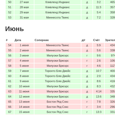
50
27 мая
Кливленд Индианс
д
3:2
465
51
28 мая
Кливленд Индианс
д
11:3
357
52
29 мая
Кливленд Индианс
д
5:4
358
53
31 мая
Миннесота Твинс
д
7:2
328
Июнь
#
Дата
Соперник
д/г
Счёт
Зрител
54
1 июня
Миннесота Твинс
д
5:9
434
55
2 июня
Миннесота Твинс
д
5:6
338
56
3 июня
Милуоки Брюэрс
г
9:6
97
57
4 июня
Милуоки Брюэрс
г
2:6
106
58
5 июня
Милуоки Брюэрс
г
4:6
112
59
7 июня
Торонто Блю Джейс
д
10:7
400
60
8 июня
Торонто Блю Джейс
д
2:0
434
61
9 июня
Торонто Блю Джейс
д
8:6
416
62
10 июня
Милуоки Брюэрс
д
8:3
432
63
11 июня
Милуоки Брюэрс
д
4:14
335
64
12 июня
Милуоки Брюэрс
д
13:6
348
65
13 июня
Бостон Ред Сокс
г
7:8
326
66
14 июня
Бостон Ред Сокс
г
3:4
296
67
15 июня
Бостон Ред Сокс
г
13:3
331