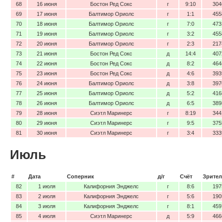
68
16 июня
Бостон Ред Сокс
г
9:10
304
69
17 июня
Балтимор Ориолс
г
1:1
455
70
18 июня
Балтимор Ориолс
г
7:0
473
71
19 июня
Балтимор Ориолс
г
3:2
455
72
20 июня
Балтимор Ориолс
г
2:3
217
73
21 июня
Бостон Ред Сокс
д
14:4
407
74
22 июня
Бостон Ред Сокс
д
8:2
464
75
23 июня
Бостон Ред Сокс
д
4:6
393
76
24 июня
Балтимор Ориолс
д
3:8
397
77
25 июня
Балтимор Ориолс
д
5:2
416
78
26 июня
Балтимор Ориолс
д
6:5
389
79
28 июня
Сиэтл Маринерс
г
8:19
344
80
29 июня
Сиэтл Маринерс
г
9:5
375
81
30 июня
Сиэтл Маринерс
г
3:4
333
Июль
#
Дата
Соперник
д/г
Счёт
Зрител
82
1 июля
Калифорния Энджелс
г
8:6
197
83
2 июля
Калифорния Энджелс
г
5:6
190
84
3 июля
Калифорния Энджелс
г
8:1
459
85
4 июля
Сиэтл Маринерс
д
5:9
466