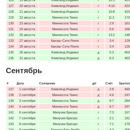
127
20 августа
Кливленд Индианс
г
4:10
423
128
21 августа
Кливленд Индианс
г
10:8
423
129
22 августа
Миннесота Твинс
г
11:2
173
130
23 августа
Миннесота Твинс
г
2:9
161
131
24 августа
Миннесота Твинс
г
5:6
166
132
25 августа
Миннесота Твинс
г
13:2
148
133
27 августа
Канзас-Сити Роялс
г
3:4
129
134
28 августа
Канзас-Сити Роялс
г
3:4
126
135
30 августа
Кливленд Индианс
д
5:3
403
136
31 августа
Кливленд Индианс
д
6:3
463
Сентябрь
#
Дата
Соперник
д/г
Счёт
Зрител
137
1 сентября
Кливленд Индианс
д
2:8
460
138
2 сентября
Миннесота Твинс
д
4:6
247
139
3 сентября
Миннесота Твинс
д
9:7
284
140
4 сентября
Миннесота Твинс
д
6:7
297
141
6 сентября
Милуоки Брюэрс
г
7:3
167
142
7 сентября
Милуоки Брюэрс
г
2:1
191
143
8 сентября
Милуоки Брюэрс
г
7:1
175
144
9 сентября
Торонто Блю Джейс
г
4:3
258