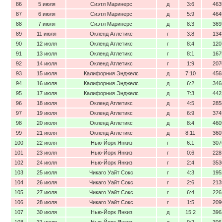
86
5 июля
Сиэтл Маринерс
д
3:6
463
87
6 июля
Сиэтл Маринерс
д
5:9
464
88
7 июля
Сиэтл Маринерс
д
8:3
369
89
11 июля
Окленд Атлетикс
г
3:8
134
90
12 июля
Окленд Атлетикс
г
8:4
120
91
13 июля
Окленд Атлетикс
г
8:1
167
92
14 июля
Окленд Атлетикс
г
1:9
207
93
15 июля
Калифорния Энджелс
д
7:10
456
94
16 июля
Калифорния Энджелс
д
6:2
346
95
17 июля
Калифорния Энджелс
д
7:3
442
96
18 июля
Окленд Атлетикс
д
4:5
285
97
19 июля
Окленд Атлетикс
д
6:9
374
98
20 июля
Окленд Атлетикс
д
8:4
460
99
21 июля
Окленд Атлетикс
д
8:11
360
100
22 июля
Нью-Йорк Янкиз
г
6:1
307
101
23 июля
Нью-Йорк Янкиз
г
0:6
228
102
24 июля
Нью-Йорк Янкиз
г
2:4
353
103
25 июля
Чикаго Уайт Сокс
г
4:3
195
104
26 июля
Чикаго Уайт Сокс
г
2:6
213
105
27 июля
Чикаго Уайт Сокс
г
6:4
226
106
28 июля
Чикаго Уайт Сокс
г
1:5
209
107
30 июля
Нью-Йорк Янкиз
д
15:2
396
108
31 июля
Нью-Йорк Янкиз
д
9:2
306