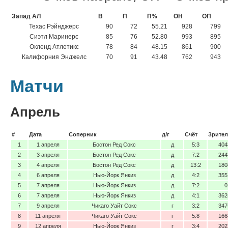
Запад АЛ
В
П
П%
ОН
ОП
Техас Рэйнджерс
90
72
55.21
928
799
Сиэтл Маринерс
85
76
52.80
993
895
Окленд Атлетикс
78
84
48.15
861
900
Калифорния Энджелс
70
91
43.48
762
943
Матчи
Апрель
#
Дата
Соперник
д/г
Счёт
Зрител
1
1 апреля
Бостон Ред Сокс
д
5:3
404
2
3 апреля
Бостон Ред Сокс
д
7:2
244
3
4 апреля
Бостон Ред Сокс
д
13:2
180
4
6 апреля
Нью-Йорк Янкиз
д
4:2
355
5
7 апреля
Нью-Йорк Янкиз
д
7:2
0
6
7 апреля
Нью-Йорк Янкиз
д
4:1
362
7
9 апреля
Чикаго Уайт Сокс
г
3:2
347
8
11 апреля
Чикаго Уайт Сокс
г
5:8
166
9
12 апреля
Нью-Йорк Янкиз
г
3:4
202