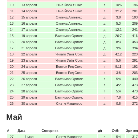
10
13 апреля
Нью-Йорк Янкиз
г
10:6
196
11
14 апреля
Нью-Йорк Янкиз
г
3:12
201
12
15 апреля
Окленд Атлетикс
д
3:8
193
13
16 апреля
Окленд Атлетикс
д
5:3
209
14
17 апреля
Окленд Атлетикс
д
12:1
241
15
19 апреля
Балтимор Ориолс
д
26:7
411
16
20 апреля
Балтимор Ориолс
д
8:3
453
17
21 апреля
Балтимор Ориолс
д
9:6
394
18
22 апреля
Чикаго Уайт Сокс
д
4:12
223
19
23 апреля
Чикаго Уайт Сокс
д
5:6
291
20
24 апреля
Бостон Ред Сокс
г
9:11
192
21
25 апреля
Бостон Ред Сокс
г
3:8
203
22
26 апреля
Балтимор Ориолс
г
5:4
440
23
27 апреля
Балтимор Ориолс
г
4:2
473
24
28 апреля
Балтимор Ориолс
г
5:4
473
25
29 апреля
Балтимор Ориолс
г
7:8
415
26
30 апреля
Сиэтл Маринерс
д
0:8
272
Май
#
Дата
Соперник
д/г
Счёт
Зрител
27
1 мая
Сиэтл Маринерс
д
5:4
317