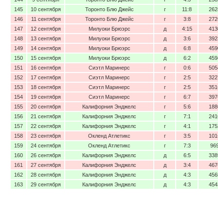
145
10 сентября
Торонто Блю Джейс
г
11:8
262
146
11 сентября
Торонто Блю Джейс
г
3:8
272
147
12 сентября
Милуоки Брюэрс
д
4:15
413
148
13 сентября
Милуоки Брюэрс
д
3:6
392
149
14 сентября
Милуоки Брюэрс
д
6:8
459
150
15 сентября
Милуоки Брюэрс
д
6:2
459
151
16 сентября
Сиэтл Маринерс
г
0:6
505
152
17 сентября
Сиэтл Маринерс
г
2:5
322
153
18 сентября
Сиэтл Маринерс
г
2:5
351
154
19 сентября
Сиэтл Маринерс
г
6:7
397
155
20 сентября
Калифорния Энджелс
г
5:6
188
156
21 сентября
Калифорния Энджелс
г
7:1
241
157
22 сентября
Калифорния Энджелс
г
4:1
175
158
23 сентября
Окленд Атлетикс
г
3:5
101
159
24 сентября
Окленд Атлетикс
г
7:3
96
160
26 сентября
Калифорния Энджелс
д
6:5
338
161
27 сентября
Калифорния Энджелс
д
3:4
467
162
28 сентября
Калифорния Энджелс
д
4:3
456
163
29 сентября
Калифорния Энджелс
д
4:3
454