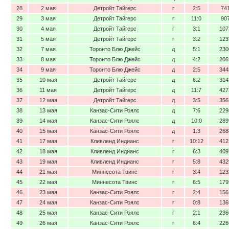
28
2 мая
Детройт Тайгерс
г
2:5
74
29
3 мая
Детройт Тайгерс
г
11:0
90
30
4 мая
Детройт Тайгерс
г
3:1
107
31
5 мая
Детройт Тайгерс
г
3:2
123
32
7 мая
Торонто Блю Джейс
д
5:1
230
33
8 мая
Торонто Блю Джейс
д
4:2
206
34
9 мая
Торонто Блю Джейс
д
2:5
344
35
10 мая
Детройт Тайгерс
д
6:2
314
36
11 мая
Детройт Тайгерс
д
11:7
427
37
12 мая
Детройт Тайгерс
д
3:5
356
38
13 мая
Канзас-Сити Роялс
д
7:6
229
39
14 мая
Канзас-Сити Роялс
д
10:0
289
40
15 мая
Канзас-Сити Роялс
д
1:3
268
41
17 мая
Кливленд Индианс
г
10:12
412
42
18 мая
Кливленд Индианс
г
6:3
409
43
19 мая
Кливленд Индианс
г
5:8
432
44
21 мая
Миннесота Твинс
г
3:4
123
45
22 мая
Миннесота Твинс
г
6:5
179
46
23 мая
Канзас-Сити Роялс
г
2:4
156
47
24 мая
Канзас-Сити Роялс
г
0:8
136
48
25 мая
Канзас-Сити Роялс
г
2:1
236
49
26 мая
Канзас-Сити Роялс
г
6:4
226