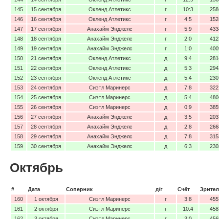
145
15 сентября
Окленд Атлетикс
г
10:3
258
146
16 сентября
Окленд Атлетикс
г
4:5
152
147
17 сентября
Анахайм Энджелс
г
5:9
433
148
18 сентября
Анахайм Энджелс
г
2:0
412
149
19 сентября
Анахайм Энджелс
г
1:0
400
150
21 сентября
Окленд Атлетикс
д
9:4
281
151
22 сентября
Окленд Атлетикс
д
5:3
294
152
23 сентября
Окленд Атлетикс
д
5:4
230
153
24 сентября
Сиэтл Маринерс
д
7:8
322
154
25 сентября
Сиэтл Маринерс
д
5:4
480
155
26 сентября
Сиэтл Маринерс
д
0:9
385
156
27 сентября
Анахайм Энджелс
д
3:5
203
157
28 сентября
Анахайм Энджелс
д
2:8
266
158
29 сентября
Анахайм Энджелс
д
7:8
315
159
30 сентября
Анахайм Энджелс
д
6:3
230
Октябрь
#
Дата
Соперник
д/г
Счёт
Зрител
160
1 октября
Сиэтл Маринерс
г
3:8
455
161
2 октября
Сиэтл Маринерс
г
10:4
458
162
3 октября
Сиэтл Маринерс
г
3:0
456