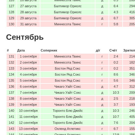
127
27 августа
Балтимор Ориолс
д
6:4
294
128
28 августа
Балтимор Ориолс
д
4:3
416
129
29 августа
Балтимор Ориолс
д
6:7
305
130
31 августа
Миннесота Твинс
г
5:8
205
Сентябрь
#
Дата
Соперник
д/г
Счёт
Зрител
131
1 сентября
Миннесота Твинс
г
2:4
214
132
2 сентября
Миннесота Твинс
г
0:2
182
133
3 сентября
Бостон Ред Сокс
г
0:2
351
134
4 сентября
Бостон Ред Сокс
г
8:6
346
135
5 сентября
Бостон Ред Сокс
г
5:6
346
136
6 сентября
Чикаго Уайт Сокс
д
4:7
312
137
7 сентября
Чикаго Уайт Сокс
д
10:3
200
138
8 сентября
Чикаго Уайт Сокс
д
2:5
218
139
9 сентября
Чикаго Уайт Сокс
д
3:7
193
140
10 сентября
Торонто Блю Джейс
д
10:3
246
141
11 сентября
Торонто Блю Джейс
д
10:7
405
142
12 сентября
Торонто Блю Джейс
д
7:6
204
143
13 сентября
Окленд Атлетикс
г
6:7
155
144
14 сентября
Окленд Атлетикс
г
12:9
156