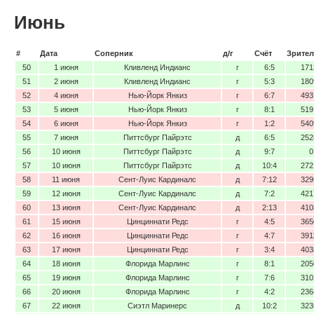
Июнь
#
Дата
Соперник
д/г
Счёт
Зрител
50
1 июня
Кливленд Индианс
г
6:5
171
51
2 июня
Кливленд Индианс
г
5:3
180
52
4 июня
Нью-Йорк Янкиз
г
6:7
493
53
5 июня
Нью-Йорк Янкиз
г
8:1
519
54
6 июня
Нью-Йорк Янкиз
г
1:2
540
55
7 июня
Питтсбург Пайрэтс
д
6:5
252
56
10 июня
Питтсбург Пайрэтс
д
9:7
0
57
10 июня
Питтсбург Пайрэтс
д
10:4
272
58
11 июня
Сент-Луис Кардиналс
д
7:12
329
59
12 июня
Сент-Луис Кардиналс
д
7:2
421
60
13 июня
Сент-Луис Кардиналс
д
2:13
410
61
15 июня
Цинциннати Редс
г
4:5
365
62
16 июня
Цинциннати Редс
г
4:7
391
63
17 июня
Цинциннати Редс
г
3:4
403
64
18 июня
Флорида Марлинс
г
8:1
205
65
19 июня
Флорида Марлинс
г
7:6
310
66
20 июня
Флорида Марлинс
г
4:2
236
67
22 июня
Сиэтл Маринерс
д
10:2
323