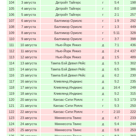
104
3 августа
Детройт Тайгерс
г
5:4
198
105
4 августа
Детройт Тайгерс
г
8:0
188
106
5 августа
Детройт Тайгерс
г
2:1
257
107
6 августа
Балтимор Ориолс
г
1:9
292
108
7 августа
Балтимор Ориолс
г
1:3
449
109
8 августа
Балтимор Ориолс
г
5:11
328
110
9 августа
Балтимор Ориолс
г
3:7
398
111
10 августа
Нью-Йорк Янкиз
д
7:1
436
112
11 августа
Нью-Йорк Янкиз
д
2:4
437
113
12 августа
Нью-Йорк Янкиз
д
1:5
489
114
13 августа
Тампа Бэй Девил Рейс
д
5:3
302
115
14 августа
Тампа Бэй Девил Рейс
д
6:5
386
116
15 августа
Тампа Бэй Девил Рейс
д
6:2
230
117
16 августа
Кливленд Индианс
д
5:2
235
118
17 августа
Кливленд Индианс
д
16:4
248
119
18 августа
Кливленд Индианс
д
5:2
315
120
20 августа
Канзас-Сити Роялс
г
5:3
173
121
21 августа
Канзас-Сити Роялс
г
5:3
250
122
22 августа
Канзас-Сити Роялс
г
2:10
222
123
23 августа
Миннесота Твинс
д
4:7
233
124
24 августа
Миннесота Твинс
д
5:4
244
125
25 августа
Миннесота Твинс
д
5:8
253
126
26 августа
Миннесота Твинс
д
8:3
260