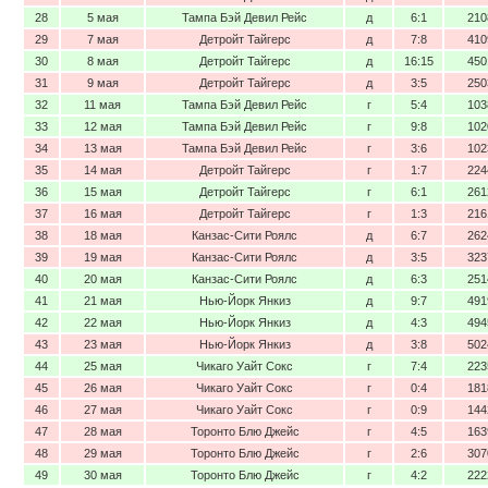
28
5 мая
Тампа Бэй Девил Рейс
д
6:1
210
29
7 мая
Детройт Тайгерс
д
7:8
410
30
8 мая
Детройт Тайгерс
д
16:15
450
31
9 мая
Детройт Тайгерс
д
3:5
250
32
11 мая
Тампа Бэй Девил Рейс
г
5:4
103
33
12 мая
Тампа Бэй Девил Рейс
г
9:8
102
34
13 мая
Тампа Бэй Девил Рейс
г
3:6
102
35
14 мая
Детройт Тайгерс
г
1:7
224
36
15 мая
Детройт Тайгерс
г
6:1
261
37
16 мая
Детройт Тайгерс
г
1:3
216
38
18 мая
Канзас-Сити Роялс
д
6:7
262
39
19 мая
Канзас-Сити Роялс
д
3:5
323
40
20 мая
Канзас-Сити Роялс
д
6:3
251
41
21 мая
Нью-Йорк Янкиз
д
9:7
491
42
22 мая
Нью-Йорк Янкиз
д
4:3
494
43
23 мая
Нью-Йорк Янкиз
д
3:8
502
44
25 мая
Чикаго Уайт Сокс
г
7:4
223
45
26 мая
Чикаго Уайт Сокс
г
0:4
181
46
27 мая
Чикаго Уайт Сокс
г
0:9
144
47
28 мая
Торонто Блю Джейс
г
4:5
163
48
29 мая
Торонто Блю Джейс
г
2:6
307
49
30 мая
Торонто Блю Джейс
г
4:2
222