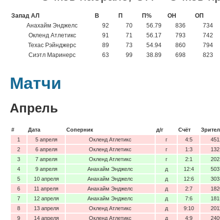
Запад АЛ
В
П
П%
ОН
ОП
Анахайм Энджелс
92
70
56.79
836
734
Окленд Атлетикс
91
71
56.17
793
742
Техас Рэйнджерс
89
73
54.94
860
794
Сиэтл Маринерс
63
99
38.89
698
823
Матчи
Апрель
#
Дата
Соперник
д/г
Счёт
Зрител
1
5 апреля
Окленд Атлетикс
г
4:5
451
2
6 апреля
Окленд Атлетикс
г
1:3
132
3
7 апреля
Окленд Атлетикс
г
2:1
202
4
9 апреля
Анахайм Энджелс
д
12:4
503
5
10 апреля
Анахайм Энджелс
д
12:6
303
6
11 апреля
Анахайм Энджелс
д
2:7
182
7
12 апреля
Анахайм Энджелс
д
7:6
181
8
13 апреля
Окленд Атлетикс
д
9:10
201
9
14 апреля
Окленд Атлетикс
д
4:9
240