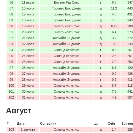
86
11 июля
Бостон Ред Сокс
г
6:5
347
87
16 июля
Торонто Блю Джейс
д
11:2
443
88
17 июля
Торонто Блю Джейс
д
4:0
431
89
18 июля
Торонто Блю Джейс
д
7:5
243
90
19 июля
Чикаго Уайт Сокс
д
6:12
288
91
20 июля
Чикаго Уайт Сокс
д
6:4
273
92
21 июля
Анахайм Энджелс
д
3:2
372
93
22 июля
Анахайм Энджелс
д
1:11
233
94
23 июля
Окленд Атлетикс
г
8:3
261
95
24 июля
Окленд Атлетикс
г
2:6
251
96
25 июля
Окленд Атлетикс
г
2:9
253
97
26 июля
Анахайм Энджелс
г
6:1
420
98
27 июля
Анахайм Энджелс
г
0:2
426
99
28 июля
Анахайм Энджелс
г
0:2
411
100
29 июля
Окленд Атлетикс
д
6:7
311
101
30 июля
Окленд Атлетикс
д
7:5
441
102
31 июля
Окленд Атлетикс
д
4:9
507
Август
#
Дата
Соперник
д/г
Счёт
Зрител
103
1 августа
Окленд Атлетикс
д
1:4
326