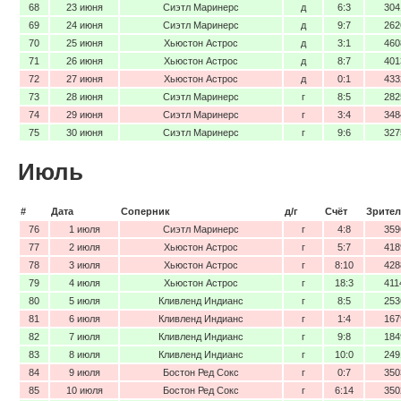
68
23 июня
Сиэтл Маринерс
д
6:3
304
69
24 июня
Сиэтл Маринерс
д
9:7
262
70
25 июня
Хьюстон Астрос
д
3:1
460
71
26 июня
Хьюстон Астрос
д
8:7
401
72
27 июня
Хьюстон Астрос
д
0:1
433
73
28 июня
Сиэтл Маринерс
г
8:5
282
74
29 июня
Сиэтл Маринерс
г
3:4
348
75
30 июня
Сиэтл Маринерс
г
9:6
327
Июль
#
Дата
Соперник
д/г
Счёт
Зрител
76
1 июля
Сиэтл Маринерс
г
4:8
359
77
2 июля
Хьюстон Астрос
г
5:7
418
78
3 июля
Хьюстон Астрос
г
8:10
428
79
4 июля
Хьюстон Астрос
г
18:3
411
80
5 июля
Кливленд Индианс
г
8:5
253
81
6 июля
Кливленд Индианс
г
1:4
167
82
7 июля
Кливленд Индианс
г
9:8
184
83
8 июля
Кливленд Индианс
г
10:0
249
84
9 июля
Бостон Ред Сокс
г
0:7
350
85
10 июля
Бостон Ред Сокс
г
6:14
350