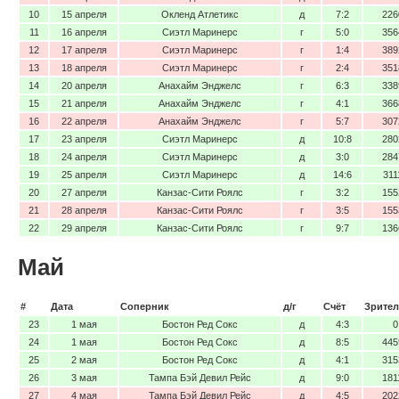
10
15 апреля
Окленд Атлетикс
д
7:2
226
11
16 апреля
Сиэтл Маринерс
г
5:0
356
12
17 апреля
Сиэтл Маринерс
г
1:4
389
13
18 апреля
Сиэтл Маринерс
г
2:4
351
14
20 апреля
Анахайм Энджелс
г
6:3
338
15
21 апреля
Анахайм Энджелс
г
4:1
366
16
22 апреля
Анахайм Энджелс
г
5:7
307
17
23 апреля
Сиэтл Маринерс
д
10:8
280
18
24 апреля
Сиэтл Маринерс
д
3:0
284
19
25 апреля
Сиэтл Маринерс
д
14:6
311
20
27 апреля
Канзас-Сити Роялс
г
3:2
155
21
28 апреля
Канзас-Сити Роялс
г
3:5
155
22
29 апреля
Канзас-Сити Роялс
г
9:7
136
Май
#
Дата
Соперник
д/г
Счёт
Зрител
23
1 мая
Бостон Ред Сокс
д
4:3
0
24
1 мая
Бостон Ред Сокс
д
8:5
445
25
2 мая
Бостон Ред Сокс
д
4:1
315
26
3 мая
Тампа Бэй Девил Рейс
д
9:0
181
27
4 мая
Тампа Бэй Девил Рейс
д
4:5
202