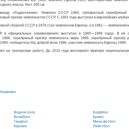
зёр Олимпийских игр 1988, чемпион Европы 1985, шестикратный чемпио
дного класса. Рост 200 см.
манду «Радиотехник». Чемпион СССР 1984, трёхкратный серебряный 
зовый призёр чемпионатов СССР. С 1991 года выступал в европейских клубах
ёжной сборной СССР в 1979 стал чемпионом Европы, а в 1981 — чемпионом 
 в официальных соревнованиях выступал в 1985—1989 годах. В её с
р 1988, серебряный призёр чемпионата мира 1986, серебряный призёр 
1985, победитель Игр доброй воли 1986, участник чемпионата Европы 1989.
ёл на тренерскую работу. До 2010 года возглавлял мужскую национальну
 Наумович
Водное поло
Корфбол
Волейбол
Крикет
Гандбол
Мини-футбол
Кёрлинг
Пейнтбол