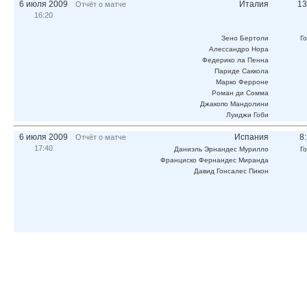
6 июля 2009
Италия
13
Отчёт о матче
16:20
Зено Бертоли
Г
Алессандро Нора
Федерико ла Пенна
Париде Саккола
Марко Ферроне
Роман ди Сомма
Джакопо Мандолини
Луиджи Гоби
6 июля 2009
Испания
8
Отчёт о матче
17:40
Даниэль Эрнандес Мурилло
Г
Франциско Фернандес Миранда
Давид Гонсалес Пикон