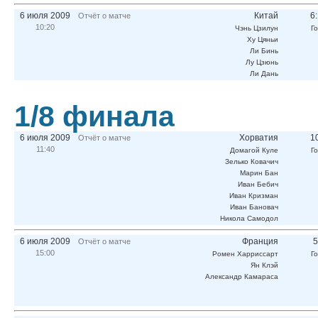
6 июля 2009
Китай
6
Отчёт о матче
10:20
Чэнь Цзилун
Г
Ху Цяньи
Ли Бинь
Лу Цзюнь
Ли Дань
1/8 финала
6 июля 2009
Хорватия
1
Отчёт о матче
11:40
Домагой Куле
Г
Зелько Ковачич
Марин Бан
Иван Бебич
Иван Кризман
Иван Бановач
Никола Самодол
6 июля 2009
Франция
5
Отчёт о матче
15:00
Ромен Харриссарт
Г
Ян Клэй
Александр Камараса