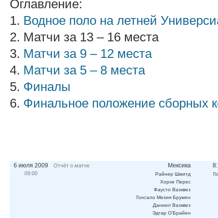
Оглавление:
1.
Водное поло на летней Универси
2. Матчи за 13 – 16 места
3.
Матчи за 9 – 12 места
4.
Матчи за 5 – 8 места
5.
Финалы
6.
Финальное положение сборных 
6 июля 2009
Мексика
8
Отчёт о матче
09:00
Райнер Шмитд
Г
Хорхе Перес
Фаусто Вазквез
Гонсало Мехия Брумен
Даниил Вазквез
Эдгар О'Брайен