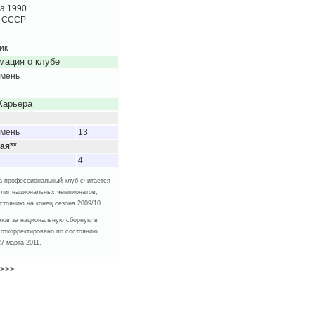
та 1990
ь СССР
ик
ация о клубе
мень
Карьера
мень
13
ая**
4
 за профессиональный клуб считается
 лиг национальных чемпионатов,
стоянию на конец сезона 2009/10.
голов за национальную сборную в
откорректировано по состоянию
27 марта 2011.
>>>