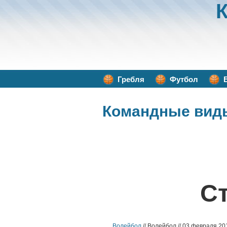
Гребля
Футбол
Командные вид
С
Волейбол
// Волейбол // 03 февраля 20