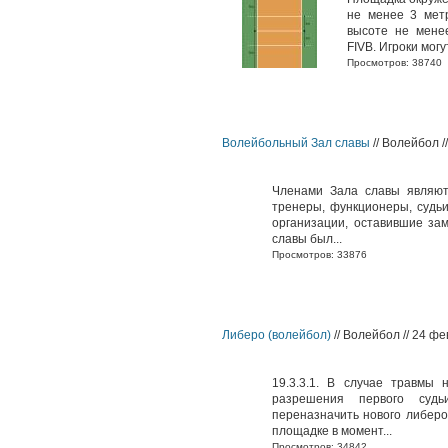
не менее 3 мет
высоте не мене
FIVB. Игроки могу
Просмотров: 38740
Волейбольный Зал славы
// Волейбол /
Членами Зала славы являют
тренеры, функционеры, судь
организации, оставившие за
славы был...
Просмотров: 33876
Либеро (волейбол)
// Волейбол // 24 ф
19.3.3.1. В случае травмы 
разрешения первого суд
переназначить нового либеро 
площадке в момент...
Просмотров: 34842