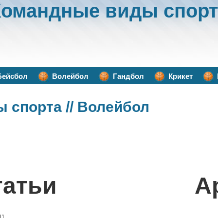
Командные виды спорт
Бейсбол
Волейбол
Гандбол
Крикет
ы спорта
// Волейбол
татьи
А
11