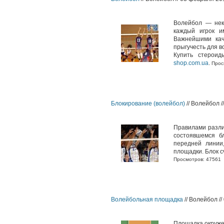
Волейбол — нек
каждый игрок и
Важнейшими кач
прыгучесть для в
Купить стерои
shop.com.ua
.
Прос
Блокирование (волейбол)
// Волейбол /
Правилами разли
состоявшемся б
передней линии,
площадки. Блок с
Просмотров: 47561
Волейбольная площадка
// Волейбол /
Площадка окруже