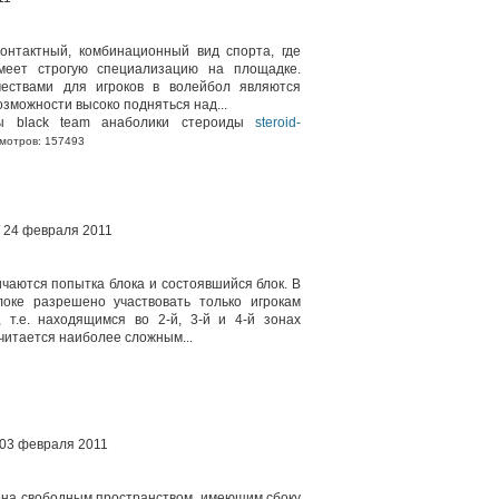
онтактный, комбинационный вид спорта, где
меет строгую специализацию на площадке.
ествами для игроков в волейбол являются
озможности высоко подняться над...
ды black team анаболики стероиды
steroid-
мотров: 157493
/ 24 февраля 2011
чаются попытка блока и состоявшийся блок. В
локе разрешено участвовать только игрокам
 т.е. находящимся во 2-й, 3-й и 4-й зонах
читается наиболее сложным...
/ 03 февраля 2011
на свободным пространством, имеющим сбоку