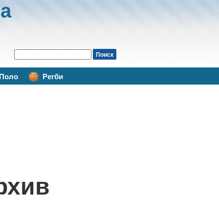
а
Поло
Регби
рхив