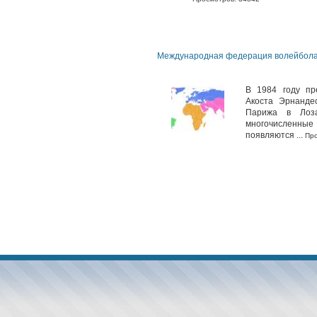
Международная федерация волейбол
В 1984 году пр
Акоста Эрнанде
Парижа в Лоза
многочисленны
появляются ...
Про