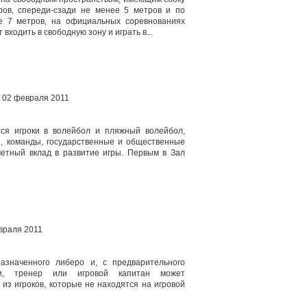
ров, спереди-сзади не менее 5 метров и по
е 7 метров, на официальных соревнованиях
т входить в свободную зону и играть в...
/ 02 февраля 2011
ся игроки в волейбол и пляжный волейбол,
и, команды, государственные и общественные
метный вклад в развитие игры. Первым в Зал
евраля 2011
назначенного либеро и, с предварительного
ьи, тренер или игровой капитан может
из игроков, которые не находятся на игровой