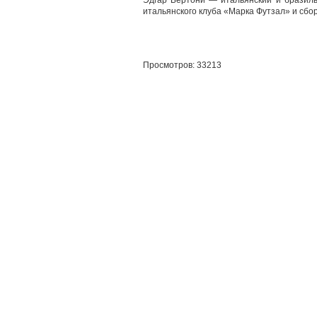
Эдгар Бертони — итальянский и бразиль
итальянского клуба «Марка Футзал» и сбо
Просмотров: 33213