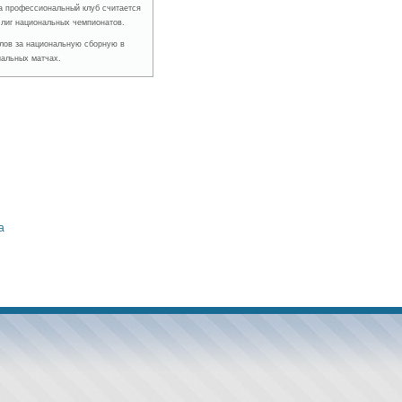
 за профессиональный клуб считается
 лиг национальных чемпионатов.
голов за национальную сборную в
альных матчах.
а