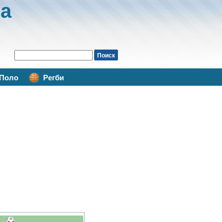
а
Поло
Регби