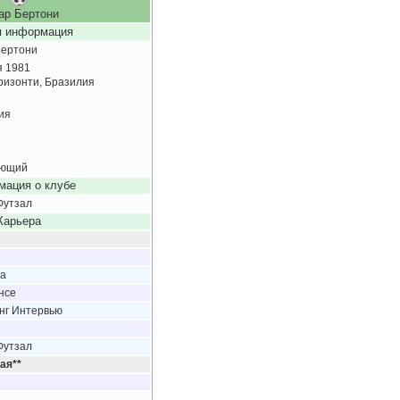
ар Бертони
 информация
Бертони
я 1981
ризонти, Бразилия
ия
ающий
ация о клубе
Футзал
Карьера
а
нсе
нг Интервью
Футзал
ая**