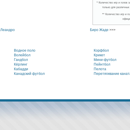
* Количество игр и голов
только для различных
** Количество игр и 
офици
 Леандро
Биро Жаде
>>>
Водное поло
Корфбол
Волейбол
Крикет
Гандбол
Мини-футбол
Кёрлинг
Пейнтбол
Кабадди
Пелота
Канадский футбол
Перетягивание канат