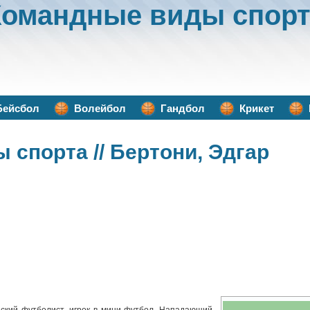
Командные виды спорт
Бейсбол
Волейбол
Гандбол
Крикет
ы спорта
// Бертони, Эдгар