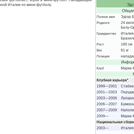
ский футболист, игрок в мини-футбол. Нападающий
рной Италии по мини-футболу.
Эдг
Общая
Полное имя
Эдгар 
Родился
24 июл
Белу-О
Гражданство
Италия
Бразил
Рост
180 см
Вес
81 кг
Позиция
напад
Информ
Клуб
Марка 
Клубная карьера*
1999—2001
Стабиа
2001—2003
Перудж
2003—2006
Лупаре
2006—2007
Бумера
2007—2009
Наполи
2009—
Марка 
Национальная сборн
2003—
Италия