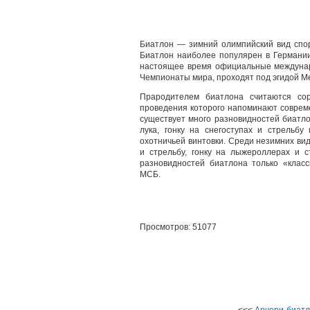
Биатлон — зимний олимпийский вид спор
Биатлон наиболее популярен в Германии,
настоящее время официальные междунар
Чемпионаты мира, проходят под эгидой М
Прародителем биатлона считаются со
проведения которого напоминают соврем
существует много разновидностей биатло
лука, гонку на снегоступах и стрельбу
охотничьей винтовки. Среди незимних ви
и стрельбу, гонку на лыжероллерах и ст
разновидностей биатлона только «клас
МСБ.
Просмотров: 51077
<<<
Арчери-биат