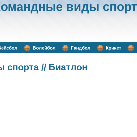
Командные виды спорт
Бейсбол
Волейбол
Гандбол
Крикет
ы спорта
// Биатлон