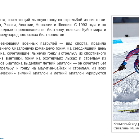
та, сочетающий лыжную гонку со стрельбой из винтовки.
 России, Австрии, Норвегии и Швеции. C 1993 года и по
одные соревнования по биатлону, включая Кубок мира и
еждународного союза биатлонистов.
ревнования военных патрулей — вид спорта, правила
енную биатлонную командную гонку. На сегодняшний день
на, сочетающие: лыжную гонку и стрельбу из спортивного
 из винтовки, гонку на охотничьих лыжах и стрельбу из
дов биатлона выделяют летний биатлон — он сочетает бег
рельбу, и гонку на маунтин-байках и стрельбу. Из всех
сический» зимний биатлон и летний биатлон курируются
Коньковый ход 
Светланы Ишму
лон