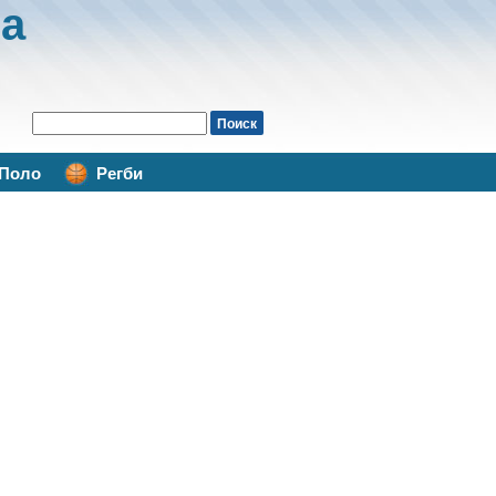
а
Поло
Регби