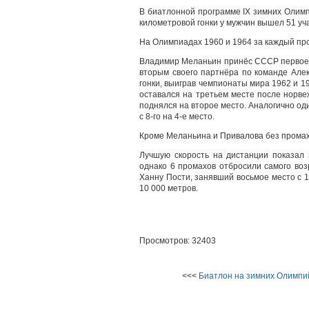
В биатлонной программе IX зимних Олимп
километровой гонки у мужчин вышел 51 уч
На Олимпиадах 1960 и 1964 за каждый пр
Владимир Меланьин принёс СССР первое в
вторым своего партнёра по команде Але
гонки, выиграв чемпионаты мира 1962 и 1
оставался на третьем месте после норв
поднялся на второе место. Аналогично од
с 8-го на 4-е место.
Кроме Меланьина и Привалова без промах
Лучшую скорость на дистанции показал
однако 6 промахов отбросили самого воз
Ханну Пости, занявший восьмое место с 1 
10 000 метров.
Просмотров: 32403
<<<
Биатлон на зимних Олимпий