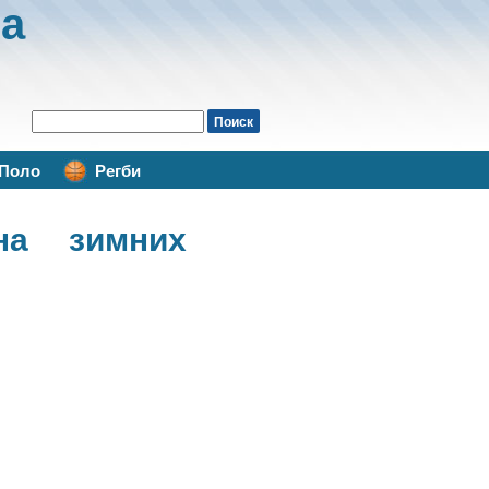
а
Поло
Регби
а зимних