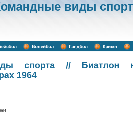
Командные виды спорт
Бейсбол
Волейбол
Гандбол
Крикет
иды спорта
// Биатлон н
рах 1964
1964