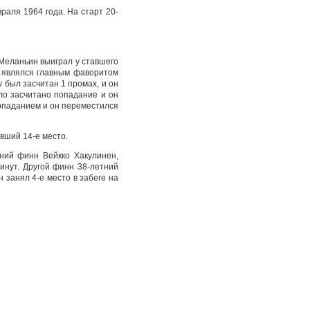
раля 1964 года. На старт 20-
Меланьин выиграл у ставшего
н являлся главным фаворитом
 был засчитан 1 промах, и он
ло засчитано попадание и он
попаданием и он переместился
вший 14-е место.
ний финн Вейкко Хакулинен,
инут. Другой финн 38-летний
 занял 4-е место в забеге на