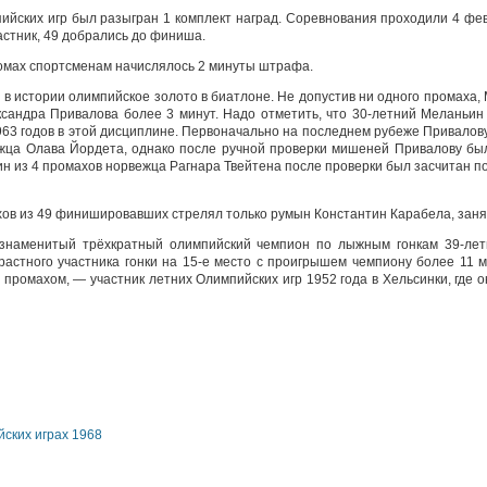
ийских игр был разыгран 1 комплект наград. Соревнования проходили 4 фев
астник, 49 добрались до финиша.
омах спортсменам начислялось 2 минуты штрафа.
 истории олимпийское золото в биатлоне. Не допустив ни одного промаха, 
ксандра Привалова более 3 минут. Надо отметить, что 30-летний Меланьи
963 годов в этой дисциплине. Первоначально на последнем рубеже Привалову
ежца Олава Йордета, однако после ручной проверки мишеней Привалову бы
ин из 4 промахов норвежца Рагнара Твейтена после проверки был засчитан 
ов из 49 финишировавших стрелял только румын Константин Карабела, заня
 знаменитый трёхкратный олимпийский чемпион по лыжным гонкам 39-лет
растного участника гонки на 15-е место с проигрышем чемпиону более 11 м
промахом, — участник летних Олимпийских игр 1952 года в Хельсинки, где он
ских играх 1968