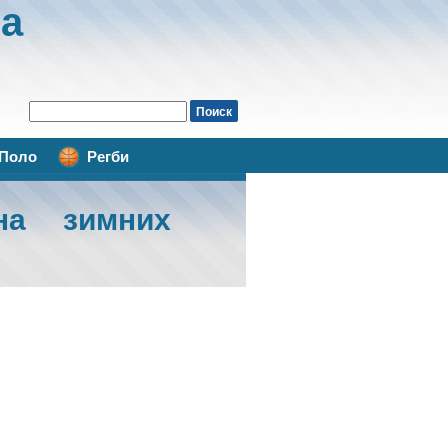
а
Поло
Регби
а зимних