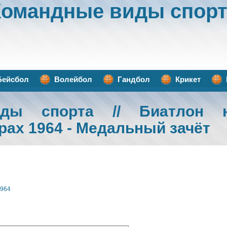
Командные виды спорт
Бейсбол
Волейбол
Гандбол
Крикет
иды спорта
// Биатлон н
рах 1964 - Медальный зачёт
1964