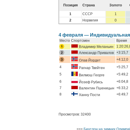
Позиция
Страна
Золото
1
СССР
1
2
Норвегия
0
4 февраля — Индивидуальная 
Место
Спортсмен
Время
1:20:26,
Владимир Меланьин
+3:15,7
Александр Привалов
+4:12,0
Олав Йордет
4
+5:25,7
Рагнар Твейтен
5
+5:49,2
Вилмош Георге
6
+6:04,8
Йозеф Рубись
7
+6:33,2
Валентин Пшеницын
8
+6:49,7
Ханну Пости
Просмотров: 32400
<<<
Биатлон на зимних Олимпий