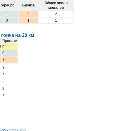
Общее число
Серебро
Бронза
медалей
1
0
2
0
1
1
гонка на 20 км
Промахи
8
0
0
1
3
2
2
2
1
ских играх 1968