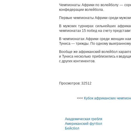
Чемпионаты Африки по волейболу — соре
конфедерации волейбола.
Первые чемпионаты Африки среди мужских и
В мужских турнирах сильнейших африка
чемпионатах 15 побед на счету представит
В чемпионатах Африки среди женщин наиб
Туниса — трижды. По одному выигранному 
Вообще же африканский волейбол характе
и Туниса несколько приблизились к веду
с других континентов.
Просмотров: 32512
<<<
Кубок африканских чемпион
Академическая гребля
Американский футбол
Бейсбол