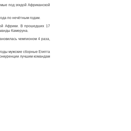
мые под эгидой Африканской
года по нечётным годам.
ной Африки. В прошедших 17
оманды Камеруна.
ановилась чемпионом 4 раза,
годы мужские сборные Египта
конкуренции лучшим командам