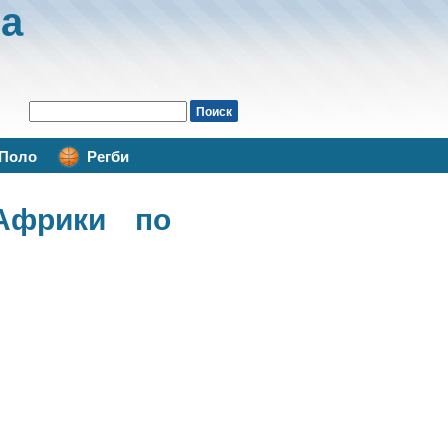
а
Поло
Регби
Африки по