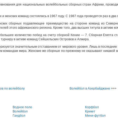
внования для национальных волейбольных сборных стран Африки, проводи
 женских команд состоялись в 1967 году. С 1987 года проводятся раз в два 
нских сборных подавляющее преимущество на стороне команд из Север
елей этого африканского региона. Кроме того, два высших титула в активе к
ольшее количество побед на счету сборной Кении — 7. Сборная Египта ст
турниру в активе команд Сейшельских Островов и Алжира.
ризуется значительным отставанием от мирового уровня. Лишь в последние 
щим командам мира. Женские же сборные по-прежнему не оказывают никакой 
ов по волейболу
Волейбол в Азербайджане
>>>
Водное поло
Корфбол
Волейбол
Крикет
Гандбол
Мини-футбол