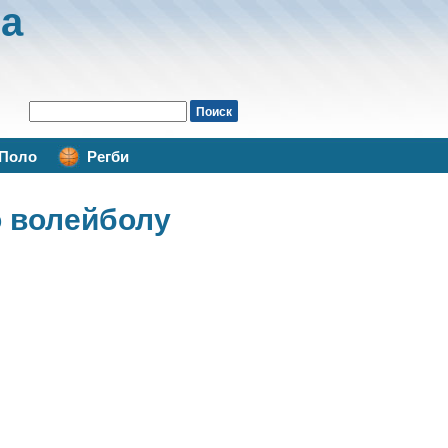
а
Поло
Регби
о волейболу