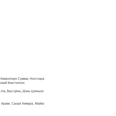
, Камонпорн Сукмак, Ноотсара
нкай Киаттипонг.
 На, Ван Цянь, Шэнь Цзиньси.
 Араки, Саори Кимура, Майко