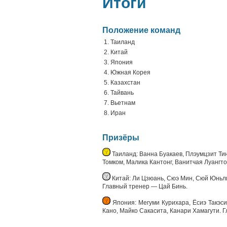
Итоги
Положение команд
1. Таиланд
2. Китай
3. Япония
4. Южная Корея
5. Казахстан
6. Тайвань
7. Вьетнам
8. Иран
Призёры
Таиланд: Ванна Буакаев, Плэумцзит Ти
Томком, Малика Кантонг, Ванитчая Луангт
Китай: Ли Цзюань, Сюэ Мин, Сюй Юньли
Главный тренер — Цай Бинь.
Япония: Мегуми Курихара, Ёсиэ Такэси
Кано, Майко Сакасита, Канари Хамагути.