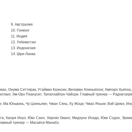
9. Австралия
10. Гонконг
11. Индия
12. Узбекистан
13. Индонезия
14. Шри-Ланка
нкао, Онума Ситтирак, Утайван Каэнсин, Вилаван Апиньяпонг, Ампорн Хьяпха
онгланг, Эм-Орн Пханусит, Тапапхайпун Чайсри. Главный тренер — Радчатагри
, Ма Юньвэнь, Чу Цзиньлин, Чжан Сянь, Ху Жоци, Чжао Яньни, Вэй Цююэ, Инь
та, Каори Инуэ, Юко Сано, Хироко Окано, Мидзуно Исида, Юки Содзи, Эрика
 Главный тренер — Масаёси Манабэ.