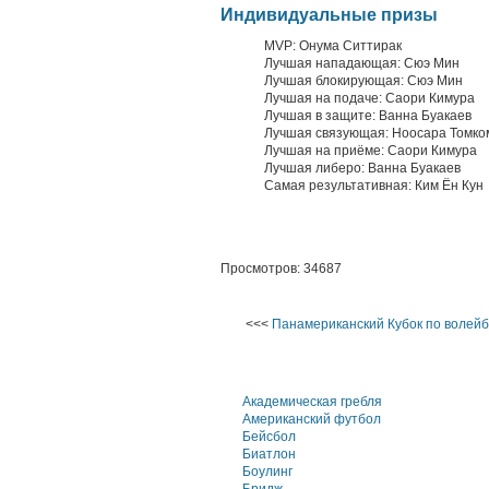
Индивидуальные призы
MVP: Онума Ситтирак
Лучшая нападающая: Сюэ Мин
Лучшая блокирующая: Сюэ Мин
Лучшая на подаче: Саори Кимура
Лучшая в защите: Ванна Буакаев
Лучшая связующая: Ноосара Томко
Лучшая на приёме: Саори Кимура
Лучшая либеро: Ванна Буакаев
Самая результативная: Ким Ён Кун
Просмотров: 34687
<<<
Панамериканский Кубок по волейб
Академическая гребля
Американский футбол
Бейсбол
Биатлон
Боулинг