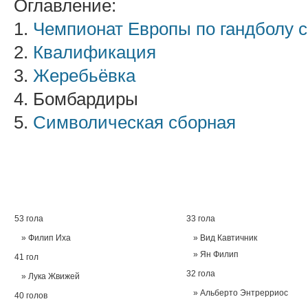
Оглавление:
1.
Чемпионат Европы по гандболу 
2.
Квалификация
3.
Жеребьёвка
4. Бомбардиры
5.
Символическая сборная
53 гола
33 гола
Филип Иха
Вид Кавтичник
Ян Филип
41 гол
32 гола
Лука Жвижей
Альберто Энтрерриос
40 голов