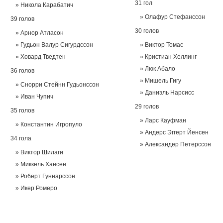
31 гол
Никола Карабатич
Олафур Стефанссон
39 голов
30 голов
Арнор Атласон
Гудьон Валур Сигурдссон
Виктор Томас
Ховард Тведтен
Кристиан Хеллинг
Люк Абало
36 голов
Мишель Гигу
Снорри Стейнн Гудьонссон
Даниэль Нарсисс
Иван Чупич
29 голов
35 голов
Ларс Кауфман
Константин Игропуло
Андерс Эггерт Йенсен
34 гола
Александер Петерссон
Виктор Шилаги
Миккель Хансен
Роберт Гуннарссон
Икер Ромеро