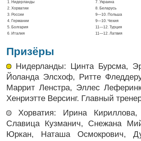
1. Нидерланды
7. Украина
2. Хорватии
8. Беларусь
3. России
9—10. Польша
4. Германии
9—10. Чехия
5. Болгария
11—12. Турция
6. Италия
11—12. Латвия
Призёры
Нидерланды: Цинта Бурсма, Эр
Йоланда Элсхоф, Ритте Фледдеру
Маррит Ленстра, Эллес Леферинк
Хенриэтте Версинг. Главный тренер
Хорватия: Ирина Кириллова, 
Славица Кузманич, Снежана Мий
Юркан, Наташа Осмокрович, Д