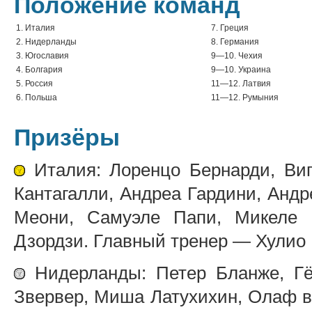
Положение команд
1. Италия
7. Греция
2. Нидерланды
8. Германия
3. Югославия
9—10. Чехия
4. Болгария
9—10. Украина
5. Россия
11—12. Латвия
6. Польша
11—12. Румыния
Призёры
Италия: Лоренцо Бернарди, Виг
Кантагалли, Андреа Гардини, Андр
Меони, Самуэле Папи, Микеле 
Дзордзи. Главный тренер — Хулио 
Нидерланды: Петер Бланже, Гёй
Звервер, Миша Латухихин, Олаф в