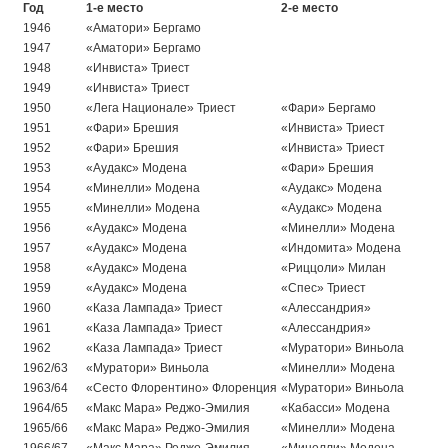
Год
1-е место
2-е место
1946
«Аматори» Бергамо
1947
«Аматори» Бергамо
1948
«Инвиста» Триест
1949
«Инвиста» Триест
1950
«Лега Национале» Триест
«Фари» Бергамо
1951
«Фари» Брешия
«Инвиста» Триест
1952
«Фари» Брешия
«Инвиста» Триест
1953
«Аудакс» Модена
«Фари» Брешия
1954
«Минелли» Модена
«Аудакс» Модена
1955
«Минелли» Модена
«Аудакс» Модена
1956
«Аудакс» Модена
«Минелли» Модена
1957
«Аудакс» Модена
«Индомита» Модена
1958
«Аудакс» Модена
«Риццоли» Милан
1959
«Аудакс» Модена
«Спес» Триест
1960
«Каза Лампада» Триест
«Алессандрия»
1961
«Каза Лампада» Триест
«Алессандрия»
1962
«Каза Лампада» Триест
«Муратори» Виньола
1962/63
«Муратори» Виньола
«Минелли» Модена
1963/64
«Сесто Флорентино» Флоренция
«Муратори» Виньола
1964/65
«Макс Мара» Реджо-Эмилия
«Кабасси» Модена
1965/66
«Макс Мара» Реджо-Эмилия
«Минелли» Модена