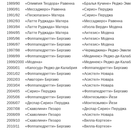
1989/90
«Олимпия Теодора» Равенна
«Бралья Кучине» Реджо-Эми
1990/91
«Мессаджеро» Равенна
«Сирио» Перуджа
1991/92
«Пескопагано» Матера
«Сирио» Перуджа
1992/93
«Латте Руджада» Матера
«Мессаджеро» Равенна
1993/94
«Латте Руджада» Матера
«Изола Верди» Модена
1994/95
«Латте Руджада» Матера
«Антезис» Модена
1995/96
«Фоппапедретти» Бергамо
«Антезис» Модена
1996/97
«Фоппапедретти» Бергамо
«Антезис» Модена
1997/98
«Фоппапедретти» Бергамо
«Чермаджика» Реджо-Эмили
1998/99
«Фоппапедретти» Бергамо
«Мединекс» Реджо-ди-Калаб
1999/2000
«Модена»
«Мединекс» Реджо-ди-Калаб
2000/01
«Капосуд» Реджо-ди-Калабрия
«Фоппапедретти» Бергамо
2001/02
«Фоппапедретти» Бергамо
«Асистел» Новара
2002/03
«Аматори» Бергамо
«Асистел» Новара
2003/04
«Фоппапедретти» Бергамо
«Асистел» Новара
2004/05
«Сирио» Перуджа
«Фоппапедретти» Бергамо
2005/06
«Фоппапедретти» Бергамо
«Монтескьяво» Йези
2006/07
«Деспар-Сирио» Перуджа
«Монтескьяво» Йези
2007/08
«Скаволини» Пезаро
«Деспар-Сирио» Перуджа
2008/09
«Скаволини» Пезаро
«Асистел» Новара
2009/10
«Скаволини» Пезаро
«Вилла-Кортезе»
2010/11
«Фоппапедретти» Бергамо
«Вилла-Кортезе»