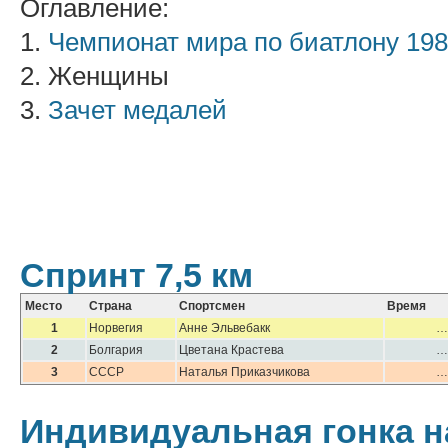
Оглавление:
1.
Чемпионат мира по биатлону 19
2. Женщины
3.
Зачет медалей
Спринт 7,5 км
Место
Страна
Спортсмен
Время
1
Норвегия
Анне Эльвебакк
…
2
Болгария
Цветана Крастева
…
3
СССР
Наталья Приказчикова
…
Индивидуальная гонка н