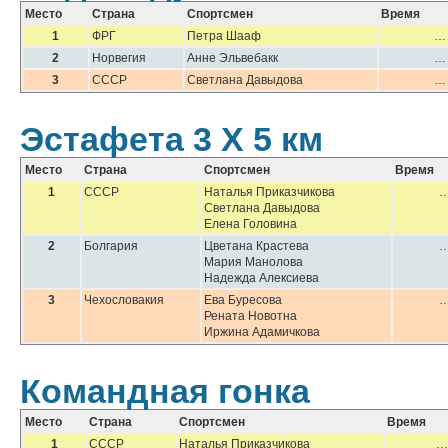
Место
Страна
Спортсмен
Время
1
ФРГ
Петра Шааф
…
2
Норвегия
Анне Эльвебакк
…
3
СССР
Светлана Давыдова
…
Эстафета 3 Х 5 км
Место
Страна
Спортсмен
Время
1
СССР
Наталья Приказчикова
Светлана Давыдова
Елена Головина
2
Болгария
Цветана Крастева
Мария Манолова
Надежда Алексиева
3
Чехословакия
Ева Буресова
Рената Новотна
Иржина Адамичкова
Командная гонка
Место
Страна
Спортсмен
Время
1
СССР
Наталья Приказчикова
…