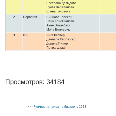
Светлана Давыдова
Луиза Черепанова
Елена Головина
2
Норвегия
Синнове Торесен
…
Элин Кристиансен
Анне Эльвебакк
Мона Боллеруд
3
ФРГ
Инга Кеспер
…
Даниэла Хёрбургер
Дорина Пипер
Петра Шааф
Просмотров: 34184
<<<
Чемпионат мира по биатлону 1988