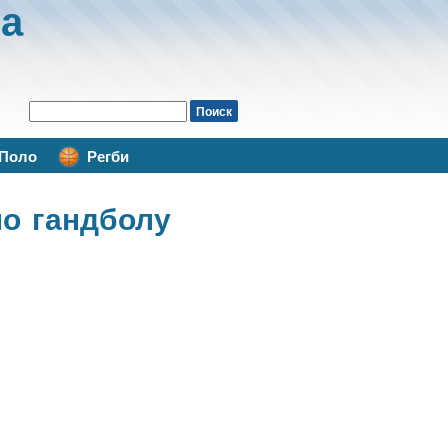
а
Поло
Регби
по гандболу