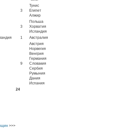
Тунис
3
Египет
Алжир
Польша
3
Хорватия
Исландия
ландия
1
Австралия
Австрия
Норвегия
Венгрия
Германия
9
Словакия
Сербия
Румыния
Дания
Испания
24
енщин
>>>