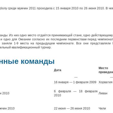
болу среди мужчин 2011 проходила с 15 января 2010 по 26 июня 2010. В че
манды. Из них одно место отдаётся принимающей стане, одно действующему 
 и одно для Океании согласно их последним первенствам перед чемпиона
ы заняли 1-9 места на предыдущем чемпионате. Все они представляли 
тельный квалификационный турнир.
нные команды
Место
Дата
проведен
—
16 января — 1 февраля 2009
Хорватия
6 февраля — 18 февраля
н 2010
Ливан
2010
ужчин 2010
22 июня — 26 июня 2010
Чили