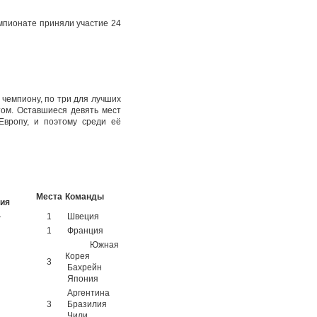
мпионате приняли участие 24
чемпиону, по три для лучших
том. Оставшиеся девять мест
Европу, и поэтому среди её
Места
Команды
ия
—
1
Швеция
1
Франция
Южная
Корея
3
Бахрейн
Япония
Аргентина
3
Бразилия
Чили