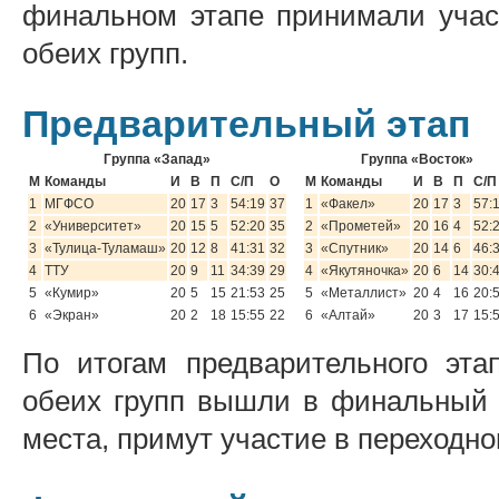
финальном этапе принимали учас
обеих групп.
Предварительный этап
Группа «Запад»
Группа «Восток»
М
Команды
И
В
П
С/П
О
М
Команды
И
В
П
С/П
1
МГФСО
20
17
3
54:19
37
1
«Факел»
20
17
3
57:
2
«Университет»
20
15
5
52:20
35
2
«Прометей»
20
16
4
52:
3
«Тулица-Туламаш»
20
12
8
41:31
32
3
«Спутник»
20
14
6
46:
4
ТТУ
20
9
11
34:39
29
4
«Якутяночка»
20
6
14
30:
5
«Кумир»
20
5
15
21:53
25
5
«Металлист»
20
4
16
20:
6
«Экран»
20
2
18
15:55
22
6
«Алтай»
20
3
17
15:
По итогам предварительного эт
обеих групп вышли в финальный э
места, примут участие в переходно