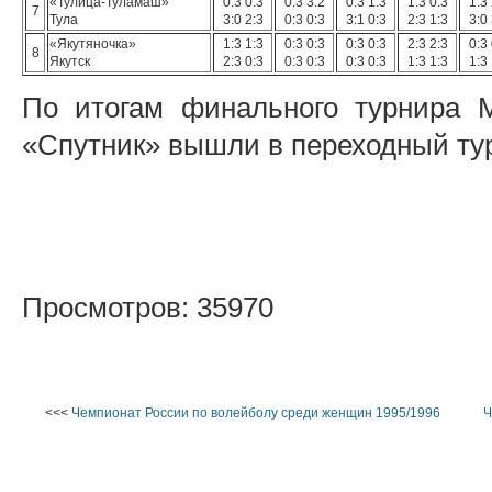
«Тулица-Туламаш»
0:3 0:3
0:3 3:2
0:3 1:3
1:3 0:3
1:3 
7
Тула
3:0 2:3
0:3 0:3
3:1 0:3
2:3 1:3
3:0 
«Якутяночка»
1:3 1:3
0:3 0:3
0:3 0:3
2:3 2:3
0:3 
8
Якутск
2:3 0:3
0:3 0:3
0:3 0:3
1:3 1:3
1:3 
По итогам финального турнира 
«Спутник» вышли в переходный тур
Просмотров: 35970
<<<
Чемпионат России по волейболу среди женщин 1995/1996
Ч