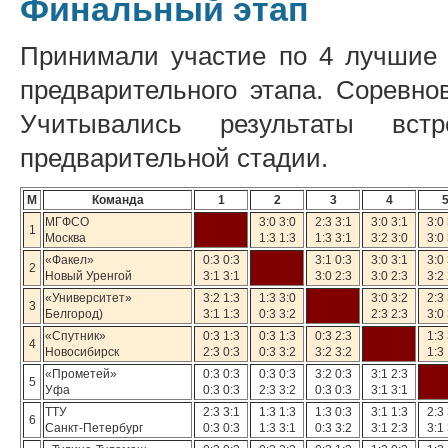
Финальный этап
Принимали участие по 4 лучшие 
предварительного этапа. Соревно
Учитывались результаты вс
предварительной стадии.
М
Команда
1
2
3
4
МГФСО
3:0 3:0
2:3 3:1
3:0 3:1
3:0 
1
Москва
1:3 1:3
1:3 3:1
3:2 3:0
3:0 
«Факел»
0:3 0:3
3:1 0:3
3:0 3:1
3:0 
2
Новый Уренгой
3:1 3:1
3:0 2:3
3:0 2:3
3:2 
«Университет»
3:2 1:3
1:3 3:0
3:0 3:2
2:3 
3
Белгород)
3:1 1:3
0:3 3:2
2:3 2:3
3:0 
«Спутник»
0:3 1:3
0:3 1:3
0:3 2:3
1:3 
4
Новосибирск
2:3 0:3
0:3 3:2
3:2 3:2
1:3 
«Прометей»
0:3 0:3
0:3 0:3
3:2 0:3
3:1 2:3
5
Уфа
0:3 0:3
2:3 3:2
0:3 0:3
3:1 3:1
ТТУ
2:3 3:1
1:3 1:3
1:3 0:3
3:1 1:3
2:3 
6
Санкт-Петербург
0:3 0:3
1:3 3:1
0:3 3:2
3:1 2:3
3:1 