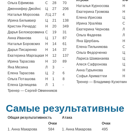
Игроки
ИФ
Ольга Ефимова
С
28
70
Наталья Курносова
Н
Дженнифер Джойнс
Ц
27
206
Екатерина Громова
Н
Наталья Морозова
Л,Ц
27
4
Елена Ирисова
Ц
Ирина Бильмаер
Ц
21
138
Ирина Уралёва
С
Кристин Ричардс
Н
20
349
Екатерина Чернова
Л
Дарья Белокоровкина
С
19
31
Ольга Фадеева
Л
Анна Иванова
Ц
17
87
Яна Щербань
Н
Наталья Боровских
Н
14
61
Елена Пильникова
С
Дарья Писаренко
Н
14
37
Ольга Федорченко
Ц
Екатерина Маргацкая
Н
12
137
Лариса Шаманаева
Ц
Ирина Тарасова
Н
10
89
Алеся Сафронова
Ц
Яна Мезина
Л
3
-
Анна Гурьянова
Н
Елена Тарасова
Ц
2
6
Софья Ариматтеи
Н
Ольга Поташова
Н
1
8
Тренер — Владимир Кузюткин
Елена Целищева
Л
1
-
Тренер — Сергей Овчинников
Самые результативные
Общая результативность
Атака
Очки
Очки
1. Анна Макарова
584
1. Анна Макарова
495