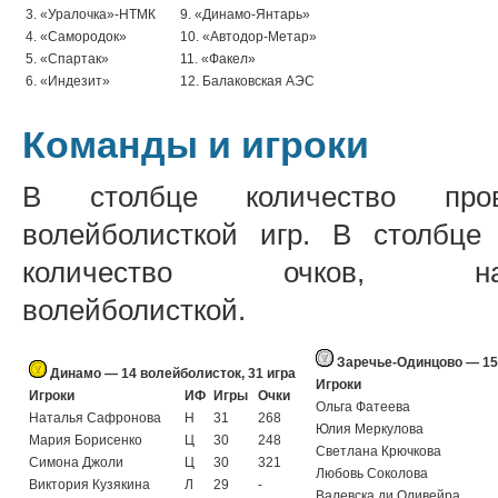
3. «Уралочка»-НТМК
9. «Динамо-Янтарь»
4. «Самородок»
10. «Автодор-Метар»
5. «Спартак»
11. «Факел»
6. «Индезит»
12. Балаковская АЭС
Команды и игроки
В столбце количество пров
волейболисткой игр. В столбц
количество очков, наб
волейболисткой.
Заречье-Одинцово — 15 
Динамо — 14 волейболисток, 31 игра
Игроки
Игроки
ИФ
Игры
Очки
Ольга Фатеева
Наталья Сафронова
Н
31
268
Юлия Меркулова
Мария Борисенко
Ц
30
248
Светлана Крючкова
Симона Джоли
Ц
30
321
Любовь Соколова
Виктория Кузякина
Л
29
-
Валевска ди Оливейра