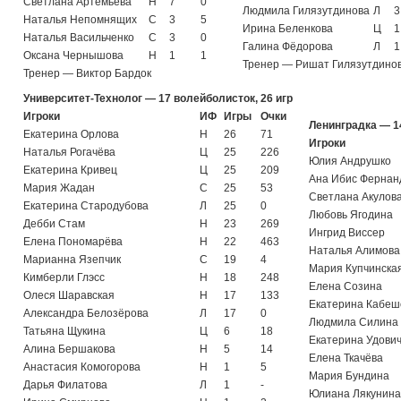
Светлана Артемьева
Н
7
0
Людмила Гилязутдинова
Л
3
Наталья Непомнящих
С
3
5
Ирина Беленкова
Ц
1
Наталья Васильченко
С
3
0
Галина Фёдорова
Л
1
Оксана Чернышова
Н
1
1
Тренер — Ришат Гилязутдино
Тренер — Виктор Бардок
Университет-Технолог — 17 волейболисток, 26 игр
Игроки
ИФ
Игры
Очки
Ленинградка — 14
Екатерина Орлова
Н
26
71
Игроки
Наталья Рогачёва
Ц
25
226
Юлия Андрушко
Екатерина Кривец
Ц
25
209
Ана Ибис Фернан
Мария Жадан
С
25
53
Светлана Акулов
Екатерина Стародубова
Л
25
0
Любовь Ягодина
Дебби Стам
Н
23
269
Ингрид Виссер
Елена Пономарёва
Н
22
463
Наталья Алимова
Марианна Язепчик
С
19
4
Мария Купчинска
Кимберли Глэсс
Н
18
248
Елена Созина
Олеся Шаравская
Н
17
133
Екатерина Кабеш
Александра Белозёрова
Л
17
0
Людмила Силина
Татьяна Щукина
Ц
6
18
Екатерина Удови
Алина Бершакова
Н
5
14
Елена Ткачёва
Анастасия Комогорова
Н
1
5
Мария Бундина
Дарья Филатова
Л
1
-
Юлиана Лякунина