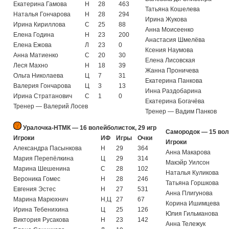
Екатерина Гамова
Н
28
463
Татьяна Кошелева
Наталья Гончарова
Н
28
294
Ирина Жукова
Ирина Кириллова
С
25
88
Анна Моисеенко
Елена Година
Н
23
200
Анастасия Шмелёва
Елена Ежова
Л
23
0
Ксения Наумова
Анна Матиенко
С
20
30
Елена Лисовская
Леся Махно
Н
18
39
Жанна Проничева
Ольга Николаева
Ц
7
31
Екатерина Панкова
Валерия Гончарова
Ц
3
13
Инна Раздобарина
Ирина Стратанович
С
1
0
Екатерина Богачёва
Тренер — Валерий Лосев
Тренер — Вадим Панков
Уралочка-НТМК — 16 волейболисток, 29 игр
Самородок — 15 вол
Игроки
ИФ
Игры
Очки
Игроки
Александра Пасынкова
Н
29
364
Анна Макарова
Мария Перепёлкина
Ц
29
314
Макэйр Уилсон
Марина Шешенина
С
28
102
Наталья Куликова
Вероника Гомес
Н
28
246
Татьяна Горшкова
Евгения Эстес
Н
27
531
Анна Плигунова
Марина Марюхнич
Н,Ц
27
67
Корина Ишимцева
Ирина Тебенихина
Ц
25
126
Юлия Гильманова
Виктория Русакова
Н
23
142
Анна Тележук