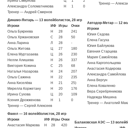
Ирина Смирнова
Ц
1
2
Тренер — Алекса
Александра Соломатникова
Н
1
0
Тренер — Андрей Смирнов
Динамо-Янтарь — 13 волейболисток, 28 игр
Автодор-Метар — 12 вол
Игроки
ИФ
Игры
Очки
Игроки
Ольга Букреева
Н
28
241
Юлия Седова
Ольга Хржановская
С
28
50
Елена Гасуха
Анна Ларина
Л
28
-
Юлия Байлукова
Ольга Житова
Ц
27
180
Евгения Старцева
Елена Муртазаева
Ц
26
230
Мария Самойлова
Нелли Алишева
Н
26
337
Анна Каргопольцева
Виктория Кожина
С
25
68
Анастасия Кодирова
Наталья Назарова
Н
24
207
Александра Самойлова
Ольга Сажина
Н
22
235
Анна Вергун
Анна Киселёва
Н
21
25)
Елена Коваленко
Мирелла Коржетану
Н
20
176
Вера Серебряникова
Ирина Сухова
Ц
20
109
Надежда Мишина
Ксения Дрожженова
Н
1
0
Тренер — Анатолий Мак
Тренер — Сергей Алексеев
Факел — 16 волейболисток, 28 игр
Игроки
ИФ
Игры
Очки
Балаковская АЭС — 13 волейбо
Анастасия Маркова
Н
28
420