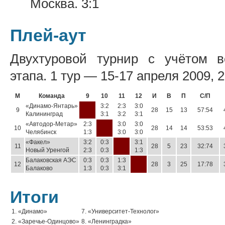
Москва. 3:1
Плей-аут
Двухтуровой турнир с учётом вс
этапа. 1 тур — 15-17 апреля 2009, 
М
Команда
9
10
11
12
И
В
П
С/П
«Динамо-Янтарь»
3:2
2:3
3:0
9
28
15
13
57:54
Калининград
3:1
3:2
3:1
«Автодор-Метар»
2:3
3:0
3:0
10
28
14
14
53:53
Челябинск
1:3
3:0
3:0
«Факел»
3:2
0:3
3:1
11
28
5
23
32:74
Новый Уренгой
2:3
0:3
1:3
Балаковская АЭС
0:3
0:3
1:3
12
28
3
25
17:78
Балаково
1:3
0:3
3:1
Итоги
1. «Динамо»
7. «Университет-Технолог»
2. «Заречье-Одинцово»
8. «Ленинградка»