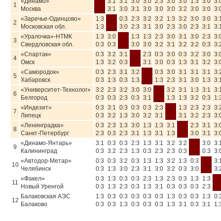
«Динамо»
3:1
3:1
3:0
3:0
2:3
3:0
3:0
1:3
3:0
3:
1
Москва
3:1
3:0
3:1
3:0
3:0
3:0
3:2
3:0
3:0
3:
«Заречье-Одинцово»
1:3
0:3
2:3
3:2
3:2
1:3
3:2
3:0
3:0
3:
2
Московская обл.
1:3
3:0
2:3
3:1
3:0
2:3
3:0
2:3
3:1
3:
«Уралочка»-НТМК
1:3
3:0
1:3
1:3
2:3
3:0
3:1
3:0
2:3
3:
3
Свердловская обл.
0:3
0:3
3:0
3:0
3:2
3:1
3:2
3:2
0:3
3:
«Спартак»
0:3
3:2
3:1
2:3
0:3
3:0
0:3
3:2
3:0
3:
4
Омск
1:3
3:2
0:3
3:1
3:0
0:3
1:3
3:1
3:2
3:
«Самородок»
0:3
2:3
3:1
3:2
0:3
3:0
3:1
3:1
3:1
3:
5
Хабаровск
0:3
1:3
0:3
1:3
1:3
2:3
3:1
3:0
1:3
3:
«Университет-Технолог»
3:2
2:3
3:2
3:0
3:0
3:2
3:1
1:3
3:1
3:
6
Белгород
0:3
0:3
2:3
0:3
3:1
1:3
1:3
3:2
0:3
1:
«Индезит»
0:3
3:1
0:3
0:3
0:3
2:3
1:3
2:3
2:3
3:
7
Липецк
0:3
3:2
1:3
3:0
3:2
3:1
3:1
3:2
2:3
3:
«Ленинградка»
0:3
2:3
1:3
3:0
1:3
1:3
3:1
2:3
3:1
3:
8
Санкт-Петербург
2:3
0:3
2:3
3:1
1:3
3:1
1:3
3:0
3:1
3:
«Динамо-Янтарь»
3:1
0:3
0:3
2:3
1:3
3:1
3:2
3:2
3:0
3:
9
Калининград
0:3
3:2
2:3
1:3
0:3
2:3
2:3
0:3
0:3
3:
«Автодор-Метар»
0:3
0:3
3:2
0:3
1:3
1:3
3:2
1:3
0:3
3:
10
Челябинск
0:3
1:3
3:0
2:3
3:1
3:0
3:2
0:3
3:0
3:
«Факел»
0:3
1:3
0:3
0:3
2:3
1:3
2:3
0:3
1:3
1:3
11
Новый Уренгой
0:3
1:3
2:3
0:3
1:3
3:1
0:3
0:3
0:3
2:3
Балаковская АЭС
1:3
0:3
0:3
0:3
0:3
0:3
1:3
0:3
0:3
1:3
0:
12
Балаково
0:3
0:3
1:3
0:3
0:3
0:3
1:3
3:1
0:3
3:1
1: