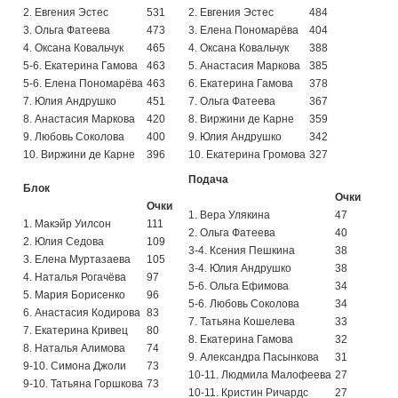
2. Евгения Эстес
531
2. Евгения Эстес
484
3. Ольга Фатеева
473
3. Елена Пономарёва
404
4. Оксана Ковальчук
465
4. Оксана Ковальчук
388
5-6. Екатерина Гамова
463
5. Анастасия Маркова
385
5-6. Елена Пономарёва
463
6. Екатерина Гамова
378
7. Юлия Андрушко
451
7. Ольга Фатеева
367
8. Анастасия Маркова
420
8. Виржини де Карне
359
9. Любовь Соколова
400
9. Юлия Андрушко
342
10. Виржини де Карне
396
10. Екатерина Громова
327
Подача
Блок
Очки
Очки
1. Вера Улякина
47
1. Макэйр Уилсон
111
2. Ольга Фатеева
40
2. Юлия Седова
109
3-4. Ксения Пешкина
38
3. Елена Муртазаева
105
3-4. Юлия Андрушко
38
4. Наталья Рогачёва
97
5-6. Ольга Ефимова
34
5. Мария Борисенко
96
5-6. Любовь Соколова
34
6. Анастасия Кодирова
83
7. Татьяна Кошелева
33
7. Екатерина Кривец
80
8. Екатерина Гамова
32
8. Наталья Алимова
74
9. Александра Пасынкова
31
9-10. Симона Джоли
73
10-11. Людмила Малофеева
27
9-10. Татьяна Горшкова
73
10-11. Кристин Ричардс
27