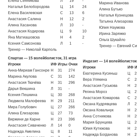
Елена Сенникова
Л
19
-
Марина Иванова
Наталья Белобородова
Ц
14
24
Алина Бутько
Елена Василевская
С
13
6
Наталья Кузнецова
Анастасия Салина
Н
12
2
Татьяна Ализарова
Алина Хасанова
Л
10
-
Юлия Наумова
Анастасия Кодирова
Ц
9
10
Ирина Заряжко
Яна Матиашовска
Н
4
2
Ольга Шукайло
Ксения Самсонова
Л
1
-
Тренер — Евгений Си
Тренер — Николай Карполь
Спартак — 15 волейболисток, 31 игра
Индезит — 14 волейболисток,
Игроки
ИФ
Игры
Очки
Игроки
ИФ
И
Анна-Мириам Гансонре
Н
31
274
Екатерина Кусиньш
Ц
2
Марина Акулова
С
31
142
Вера Улякина
С
2
Анастасия Ткачёва
Н
31
296
Анастасия Гуськова
Н
2
Дарья Векшина
Л
31
-
Регина Мороз
Ц
2
Ксения Пешкина
Ц
30
268
Анастасия Комарова
С
2
Людмила Малофеева
Н
29
211
Оксана Кудрявцева
Л
2
Мира Голубович
Ц
27
266
Оксана Ковальчук
Н
2
Алина Елизарова
Ц
27
73
Анна Сотникова
Н
2
Виржини де Карне
Н
23
396
Мария Брунцева
Ц
2
Анастасия Сиваченко
Л
14
0
Юлия Кутюкова
Н
2
Надежда Амелина
Ц
8
11
Надежда Богданова
Н
2