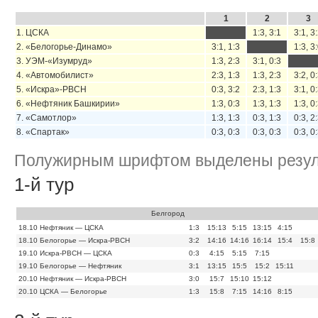
1
2
3
1. ЦСКА
1:3, 3:1
3:1, 3
2. «Белогорье-Динамо»
3:1, 1:3
1:3, 3
3. УЭМ-«Изумруд»
1:3, 2:3
3:1, 0:3
4. «Автомобилист»
2:3, 1:3
1:3, 2:3
3:2, 0
5. «Искра»-РВСН
0:3, 3:2
2:3, 1:3
3:1, 0
6. «Нефтяник Башкирии»
1:3, 0:3
1:3, 1:3
1:3, 0
7. «Самотлор»
1:3, 1:3
0:3, 1:3
0:3, 2
8. «Спартак»
0:3, 0:3
0:3, 0:3
0:3, 0
Полужирным шрифтом выделены резул
1-й тур
Белгород
18.10
Нефтяник — ЦСКА
1:3
15:13
5:15
13:15
4:15
18.10
Белогорье — Искра-РВСН
3:2
14:16
14:16
16:14
15:4
15:8
19.10
Искра-РВСН — ЦСКА
0:3
4:15
5:15
7:15
19.10
Белогорье — Нефтяник
3:1
13:15
15:5
15:2
15:11
20.10
Нефтяник — Искра-РВСН
3:0
15:7
15:10
15:12
20.10
ЦСКА — Белогорье
1:3
15:8
7:15
14:16
8:15