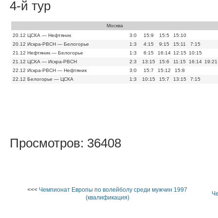
4-й тур
Москва
20.12
ЦСКА — Нефтяник
3:0
15:9
15:5
15:10
20.12
Искра-РВСН — Белогорье
1:3
4:15
9:15
15:11
7:15
21.12
Нефтяник — Белогорье
1:3
6:15
16:14
12:15
10:15
21.12
ЦСКА — Искра-РВСН
2:3
13:15
15:6
11:15
16:14
19:21
22.12
Искра-РВСН — Нефтяник
3:0
15:7
15:12
15:8
22.12
Белогорье — ЦСКА
1:3
10:15
15:7
13:15
7:15
Просмотров: 36408
<<<
Чемпионат Европы по волейболу среди мужчин 1997
Ч
(квалификация)