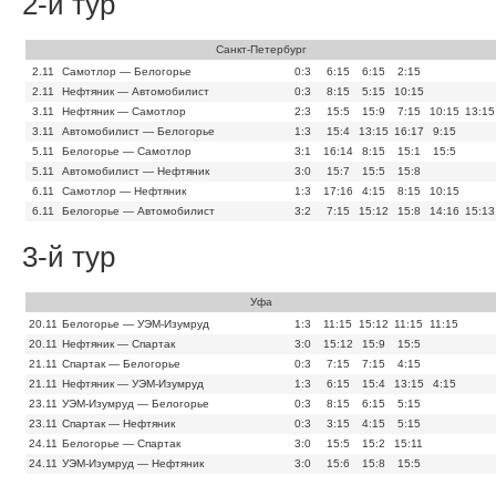
2-й тур
Санкт-Петербург
2.11
Самотлор — Белогорье
0:3
6:15
6:15
2:15
2.11
Нефтяник — Автомобилист
0:3
8:15
5:15
10:15
3.11
Нефтяник — Самотлор
2:3
15:5
15:9
7:15
10:15
13:15
3.11
Автомобилист — Белогорье
1:3
15:4
13:15
16:17
9:15
5.11
Белогорье — Самотлор
3:1
16:14
8:15
15:1
15:5
5.11
Автомобилист — Нефтяник
3:0
15:7
15:5
15:8
6.11
Самотлор — Нефтяник
1:3
17:16
4:15
8:15
10:15
6.11
Белогорье — Автомобилист
3:2
7:15
15:12
15:8
14:16
15:13
3-й тур
Уфа
20.11
Белогорье — УЭМ-Изумруд
1:3
11:15
15:12
11:15
11:15
20.11
Нефтяник — Спартак
3:0
15:12
15:9
15:5
21.11
Спартак — Белогорье
0:3
7:15
7:15
4:15
21.11
Нефтяник — УЭМ-Изумруд
1:3
6:15
15:4
13:15
4:15
23.11
УЭМ-Изумруд — Белогорье
0:3
8:15
6:15
5:15
23.11
Спартак — Нефтяник
0:3
3:15
4:15
5:15
24.11
Белогорье — Спартак
3:0
15:5
15:2
15:11
24.11
УЭМ-Изумруд — Нефтяник
3:0
15:6
15:8
15:5